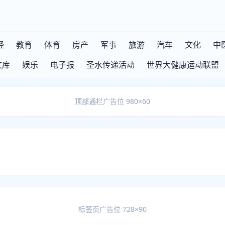
经
教育
体育
房产
军事
旅游
汽车
文化
中
文库
娱乐
电子报
圣水传递活动
世界大健康运动联盟
顶部通栏广告位 980×60
标签页广告位 728×90