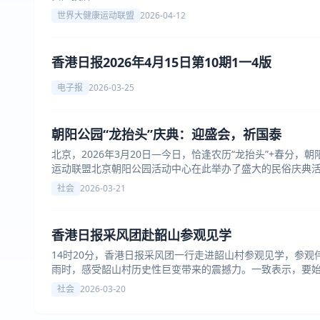
世界大健康运动联盟
2026-04-12
香港日报2026年4月15日第10期1一4版
电子报
2026-03-25
朝阳公园“龙抬头”庆典：迎盛会，祈国泰
北京，2026年3月20日—今日，恰逢农历“龙抬头”+春分
运动联盟北京朝阳公园活动中心在此举办了盛大的民俗庆典
社会
2026-03-21
香港日报采风团赴韶山参观见学
14时20分，香港日报采风团一行走进韶山村参观见学，参
雨时，感受韶山村历史性巨变带来的震撼力。一致表示，要
日报办成深受两岸三地读者欢迎的主流媒体。
社会
2026-03-20