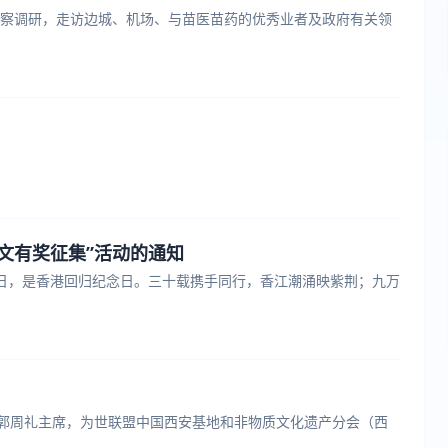
县考察调研，走访边城、机场、与苗医苗药的优秀业者及政府有关领
作文有奖征集”活动的通知
1日，是香港回归纪念日。三十载携手同行，香江潮涌映紫荆；九万
联盟郭周礼主席，为世联盟中国西安基地和非物质文化遗产分会（西