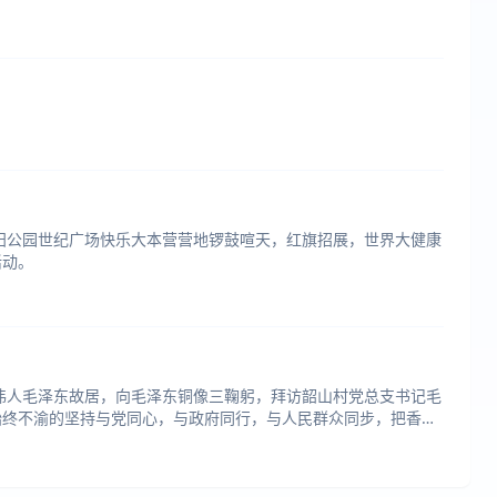
，朝阳公园世纪广场快乐大本营营地锣鼓喧天，红旗招展，世界大健康
活动。
观伟人毛泽东故居，向毛泽东铜像三鞠躬，拜访韶山村党总支书记毛
始终不渝的坚持与党同心，与政府同行，与人民群众同步，把香港