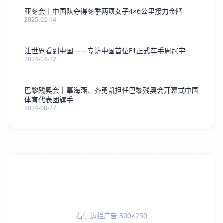
亚冬会｜中国队夺得冬季两项女子4×6公里接力金牌
2025-02-14
让世界看到中国——专访中国首位F1正式车手周冠宇
2024-04-22
巴黎残奥会丨辜海燕、齐勇凯担任巴黎残奥会开幕式中国
体育代表团旗手
2024-08-27
右侧边栏广告 300×250