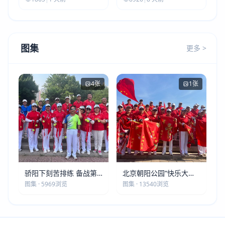
图集
更多 >
4张
1张
骄阳下刻苦排练 备战第
北京朝阳公园“快乐大本
五届莫斯科世界大健康运
营”建党105周年庆祝活动
图集 · 5969浏览
图集 · 13540浏览
动会
圆满落幕