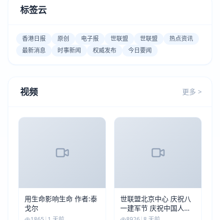
标签云
香港日报
原创
电子报
世联盟
世联盟
热点资讯
最新消息
时事新闻
权威发布
今日要闻
视频
更多 >
用生命影响生命 作者:泰
世联盟北京中心 庆祝八
戈尔
一建军节 庆祝中国人民
解放军建军99周年
1865
|
1 天前
8926
|
8 天前