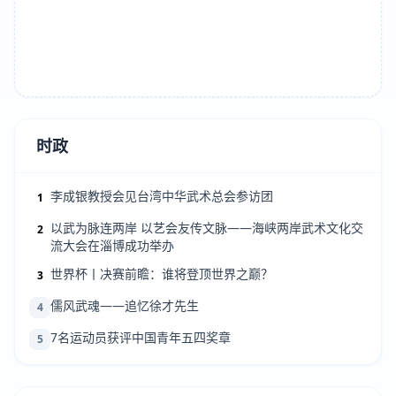
时政
李成银教授会见台湾中华武术总会参访团
1
以武为脉连两岸 以艺会友传文脉——海峡两岸武术文化交
2
流大会在淄博成功举办
世界杯丨决赛前瞻：谁将登顶世界之巅？
3
儒风武魂——追忆徐才先生
4
7名运动员获评中国青年五四奖章
5