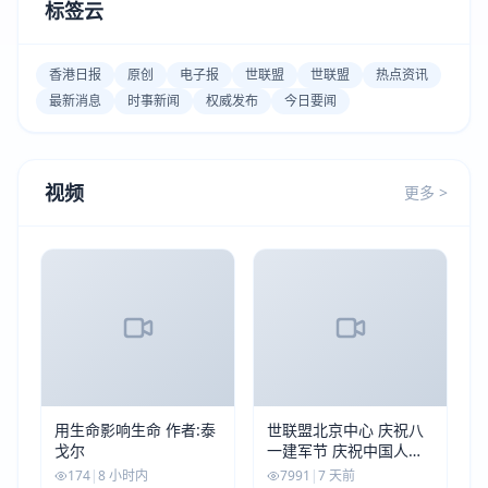
标签云
香港日报
原创
电子报
世联盟
世联盟
热点资讯
最新消息
时事新闻
权威发布
今日要闻
视频
更多 >
用生命影响生命 作者:泰
世联盟北京中心 庆祝八
戈尔
一建军节 庆祝中国人民
解放军建军99周年
174
|
8 小时内
7991
|
7 天前