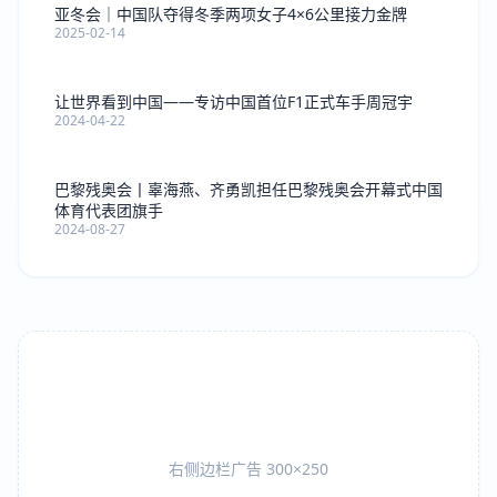
亚冬会｜中国队夺得冬季两项女子4×6公里接力金牌
2025-02-14
让世界看到中国——专访中国首位F1正式车手周冠宇
2024-04-22
巴黎残奥会丨辜海燕、齐勇凯担任巴黎残奥会开幕式中国
体育代表团旗手
2024-08-27
右侧边栏广告 300×250