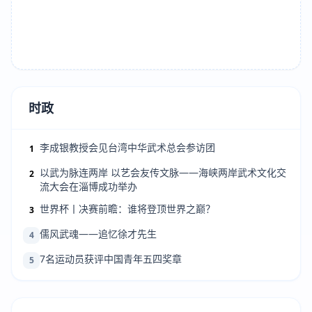
时政
李成银教授会见台湾中华武术总会参访团
1
以武为脉连两岸 以艺会友传文脉——海峡两岸武术文化交
2
流大会在淄博成功举办
世界杯丨决赛前瞻：谁将登顶世界之巅？
3
儒风武魂——追忆徐才先生
4
7名运动员获评中国青年五四奖章
5