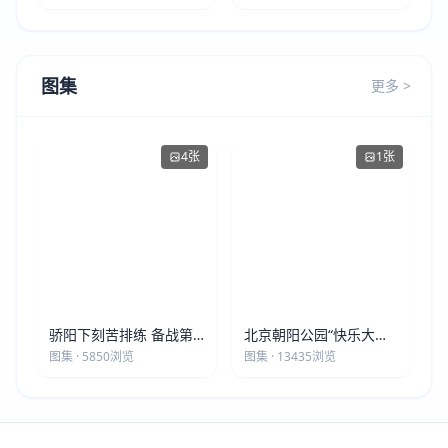
图集
更多 >
4张
1张
骄阳下刻苦排练 备战第
北京朝阳公园“快乐大本
五届莫斯科世界大健康运
营”建党105周年庆祝活动
图集 · 5850浏览
图集 · 13435浏览
动会
圆满落幕