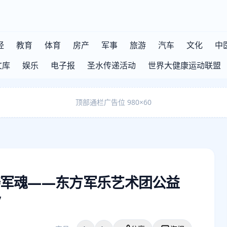
经
教育
体育
房产
军事
旅游
汽车
文化
中
文库
娱乐
电子报
圣水传递活动
世界大健康运动联盟
顶部通栏广告位 980×60
军魂——东方军乐艺术团公益
”