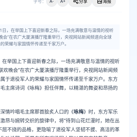
字号：
A-
A+
分享
海报
月1日，在举国上下喜迎新春之际，一场充满敬意与温情的视听
欢晚会”在农广大厦演播厅隆重举行，央视网站新闻频道向全球
人的荣耀与家国情怀传递至千家万户。
1日，在举国上下喜迎新春之际，一场充满敬意与温情的视听
节联欢晚会”在农广大厦演播厅隆重举行，央视网站新闻频
份属于退役军人的荣耀与家国情怀传递至千家万户。东方
的毛主席诗词《咏梅》担任伴舞，以精湛的舞姿和昂扬的
师深情吟唱毛主席那首脍炙人口的《
咏梅
》时，东方军乐
激昂与婉转交织的旋律中，将“待到山花烂漫时，她在丛
不屈不挠的品格，更隐喻了退役军人坚韧不拔、高洁的革