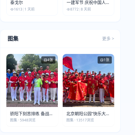
泰戈尔
一建军节 庆祝中国人民
解放军建军99周年
1613
|
1 天前
8772
|
8 天前
图集
更多 >
4张
1张
骄阳下刻苦排练 备战第
北京朝阳公园“快乐大本
五届莫斯科世界大健康
营”建党105周年庆祝活
图集 · 5948浏览
图集 · 13517浏览
运动会
动圆满落幕