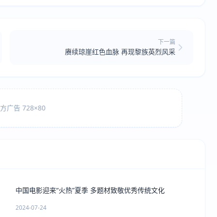
下一篇
赓续琼崖红色血脉 再现黎族英烈风采
广告 728×80
中国电影迎来“火热”夏季 多题材致敬优秀传统文化
2024-07-24