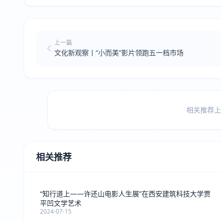
上一篇
文化新观察丨“小而美”影片领跑五一档市场
相关推荐上方
相关推荐
“知行道上——许还山电影人生展”在西安建筑科技大学贾
平凹文学艺术
2024-07-15