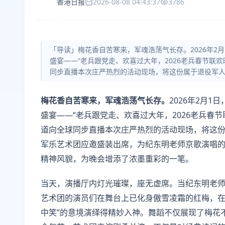
香港日报
2026-08-08 04:43:37
3786
「导读」梅花香自苦寒来，军魂浩荡气长存。2026年2
盛宴——“老兵跟党走、欢喜过大年，2026老兵春节联
同步直播本次庄严热烈的活动现场，将这份属于退役军
梅花香自苦寒来，军魂浩荡气长存。
2026年2月
盛宴——“老兵跟党走、欢喜过大年，2026老兵春
道向全球同步直播本次庄严热烈的活动现场，将这
军乐艺术团应邀盛装出席，为纪东明老师京歌演唱
精神风貌，为晚会增添了浓墨重彩的一笔。
当天，演播厅内灯光璀璨，座无虚席。当纪东明老
艺术团的演员们在舞台上已化身傲雪凌霜的红梅，在
中笑”的意境演绎得精妙入神。舞蹈不仅展现了梅花