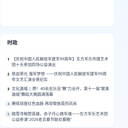
时政
【庆祝中国人民解放军建军99周年】东方军乐传媒艺术
1
团十天参加四场公益演出
铁血荣光 强军梦想 ——庆祝中国人民解放军建军99周
2
年文艺汇演全景纪实
文化潞城 | 燃！40余支队伍“舞”力全开，第十一届“聚美
3
潞城”舞蹈大赛圆满落幕
赓续琼崖红色血脉 再现黎族英烈风采
4
踏雪寻梅赞英雄，赤子丹心铸军魂——东方军乐艺术团
5
公益参演“2026老兵春节联欢春晚”