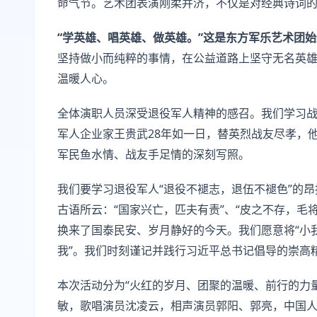
命气节。艺术团表演刚柔并济，不仅是对经典诗词
“学英雄、唱英雄、做英雄。”这是东方军乐艺术团
坚持做小而纯粹的事情，在公益道路上坚守无名英
温暖人心。
全体演职人员深受退役军人精神的感召。我们学习
军人企业家王贵武28年如一日，替英烈战友尽孝，
军民鱼水情、战友手足情的深刻写照。
我们要学习退役军人“退役不褪志，退伍不褪色”的昂
古语所云：“国家兴亡，匹夫有责”、“皮之不存，毛
换来了国泰民安、岁月静好的今天。我们愿意将“小
我”。我们时刻谨记并践行习近平总书记倡导的崇高精
本次活动分为“火红的岁月、团聚的温暖、前行的力
敏，歌唱演员沈凌云，相声演员郭阳、郭亮，中国