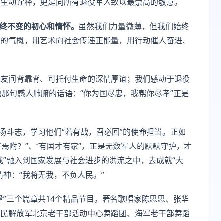
的生动诠释，更是向所有退役军人致以最崇高的敬意。
始终不变的初心和情怀。
虽然我们力量微薄，但我们始终
雄的气概，用艺术向社会传递正能量，用行动催人奋进、
战友间背靠背、可托付生命的深情厚谊；我们感动于退役
他那句感人肺腑的话语：“你为国尽忠，我帮你尽孝”正是
扬斗志，学习他们“若有战，召必回”的使命担当。正如
将焉附？”、“有国才有家”，正是无数军人的默默守护，才
我”融入到国家发展与社会进步的洪流之中，去成就“大
神：“我将无我，不负人民。”
量”三个篇章共14个精品节目。著名歌唱家陈思思、张华
人民解放军北京老干部活动中心舞蹈团、海军老干部舞蹈