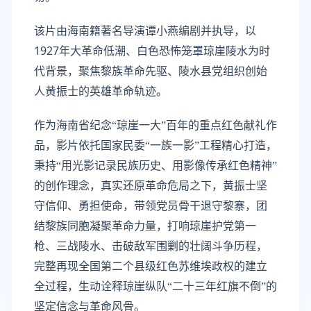
该片由海南籍著名导演谭小燕编剧并执导，
以
1927年大革命低潮、白色恐怖笼罩琼崖陵水为时
代背景，聚焦黎族革命先驱、陵水县党组织创始
人黄振士的英雄革命轨迹
。
作为海南省纪念
“
琼崖一大
”
百年的重点红色献礼作
品，影片依托国家民委
“一族一影”工程精心打造，
秉持“用光影记录民族历史、用影像传承红色精神”
的创作理念
，
真实还原革命危局之下，黄振士坚
守信仰、勇担使命，带领党员骨干退守黎寨，团
结黎族同胞凝聚革命力量，打响琼崖护党第一
枪、三战陵水、击破敌军围剿的壮阔斗争历程，
完整再现全国第二个县级红色苏维埃政权的建立
全过程，生动诠释琼崖纵队
“二十三年红旗不倒”的
坚定信念与革命风骨。