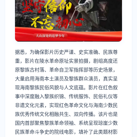
据悉，
为确保影片历史严谨、史实准确、民族尊
重，影片
在
陵水革命原址实景拍摄，剧组高度还
原黎族古村落、革命自卫军指挥部等历史场景，
大量启用海南本土演员及黎族群众演员，真实呈
现海南黎族民俗风貌与人文底蕴。影片在红色叙
事中深度融入黎族织锦、传统服饰、民俗礼仪等
非遗文化元素，实现红色革命文化与海南少数民
族优秀传统文化相融共生、双向传播。该片也是
国内首部聚焦黎族革命领袖、系统呈现琼崖少数
民族革命斗争史的院线电影，
填补了
此类
题材
影