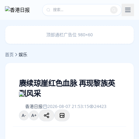
顶部通栏广告位 980×60
首页
娱乐
赓续琼崖红色血脉 再现黎族英
烈风采
香港日报
2026-08-07 21:53:15
24423
A-
A+