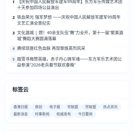
【庆祝中国人民解放军建军99周年】东方军乐传媒艺术团
1
十天参加四场公益演出
铁血荣光 强军梦想 ——庆祝中国人民解放军建军99周年
2
文艺汇演全景纪实
文化潞城 | 燃！40余支队伍“舞”力全开，第十一届“聚美潞
3
城”舞蹈大赛圆满落幕
赓续琼崖红色血脉 再现黎族英烈风采
4
踏雪寻梅赞英雄，赤子丹心铸军魂——东方军乐艺术团公
5
益参演“2026老兵春节联欢春晚”
标签云
香港日报
原创
电子报
世联盟
世联盟
热点资讯
最新消息
时事新闻
权威发布
今日要闻