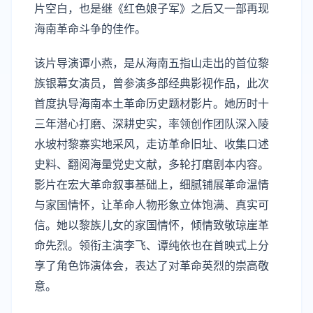
片
空白
，也是继《红色娘子军》之后又一部再现
海南革命斗争的佳作。
该片
导演谭小燕，是从海南五指山走出的首位黎
族银幕女演员，
曾
参演多部经典影视作品
，
此次
首度执导海南本土革命
历史
题材
影片。
她历时十
三年潜心打磨、深耕史实，
率领
创作团队深入陵
水坡村黎寨实地采风，走访革命旧址、收集口述
史料、翻阅海量党史文献，多轮打磨剧本内容。
影片在宏大革命叙事基础上，细腻铺展革命温情
与家国情怀，让革命人物形象立体饱满、真实可
信。
她
以黎族儿女的家国情怀，倾情致敬琼崖革
命先烈。
领衔主演李飞、谭纯依也在首映式上分
享了角色饰演体会，表达了对革命英烈的崇高敬
意。