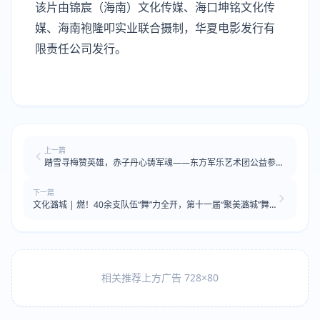
该片由
锦宸（海南）文化传媒、海口坤铭文化传
媒、海南袍隆叩实业联合摄制，华夏电影发行有
限责任公司发行。
上一篇
踏雪寻梅赞英雄，赤子丹心铸军魂——东方军乐艺术团公益参演
“2026老兵春节联欢春晚”
下一篇
文化潞城 | 燃！40余支队伍“舞”力全开，第十一届“聚美潞城”舞
蹈大赛圆满落幕
相关推荐上方广告 728×80