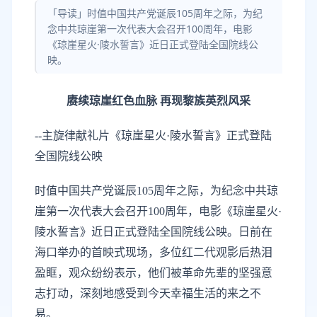
「导读」时值中国共产党诞辰105周年之际，为纪
念中共琼崖第一次代表大会召开100周年，电影
《琼崖星火·陵水誓言》近日正式登陆全国院线公
映。
赓续琼崖红色血脉
再现黎族英烈风采
--主旋律献礼片《琼崖星火·陵水誓言》
正式登陆
全国院线公映
时值中国共产党诞辰
105周年之际，为纪念中共琼
崖第一次代表大会召开100周年，电影《琼崖星火·
陵水誓言》
近日
正式登陆全国院线
公映。
日前在
海口举办的首映式现场，多位红二代观影后热泪
盈眶，观众纷纷表示，他们被革命先辈的坚强意
志打动，深刻地感受到今天幸福生活的来之不
易。