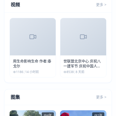
视频
更多 >
用生命影响生命 作者:泰
世联盟北京中心 庆祝八
戈尔
一建军节 庆祝中国人民
解放军建军99周年
1186
|
14 小时前
8538
|
8 天前
图集
更多 >
4张
1张