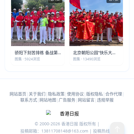
骄阳下刻苦排练 备战第
北京朝阳公园“快乐大本
五届莫斯科世界大健康运
营”建党105周年庆祝活动
图集 · 5924浏览
图集 · 13490浏览
动会
圆满落幕
网站首页
|
关于我们
|
隐私政策
|
使用协议
|
版权隐私
|
合作代理
|
联系方式
|
网站地图
|
广告服务
|
网站留言
|
违规举报
© 2000-2026 香港日报 版权所有 |
投稿邮箱：13811708148@163.com | 投稿热线：