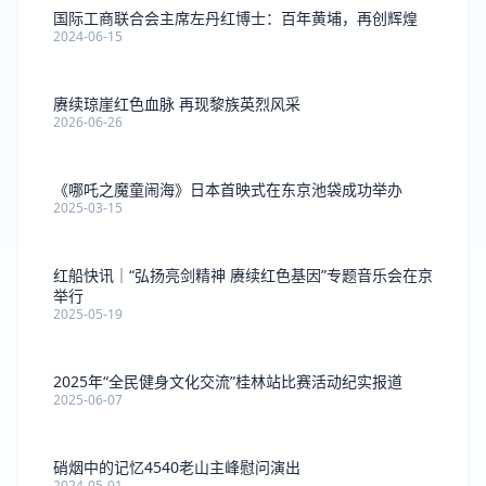
国际工商联合会主席左丹红博士：百年黄埔，再创辉煌
2024-06-15
赓续琼崖红色血脉 再现黎族英烈风采
2026-06-26
《哪吒之魔童闹海》日本首映式在东京池袋成功举办
2025-03-15
红船快讯｜“弘扬亮剑精神 赓续红色基因”专题音乐会在京
举行
2025-05-19
2025年“全民健身文化交流”桂林站比赛活动纪实报道
2025-06-07
硝烟中的记忆4540老山主峰慰问演出
2024-05-01