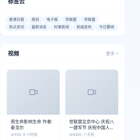
标签云
香港日报
原创
电子报
世联盟
世联盟
热点资讯
最新消息
时事新闻
权威发布
今日要闻
视频
更多 >
用生命影响生命 作者:
世联盟北京中心 庆祝八
泰戈尔
一建军节 庆祝中国人民
解放军建军99周年
934
|
8 小时前
8400
|
7 天前