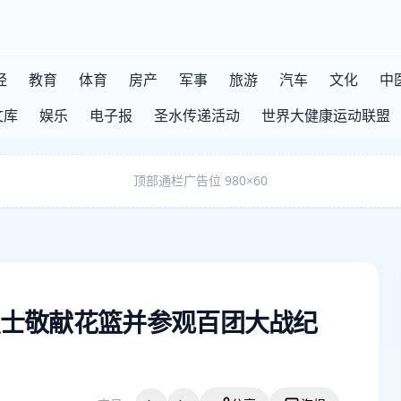
经
教育
体育
房产
军事
旅游
汽车
文化
中
文库
娱乐
电子报
圣水传递活动
世界大健康运动联盟
顶部通栏广告位 980×60
士敬献花篮并参观百团大战纪