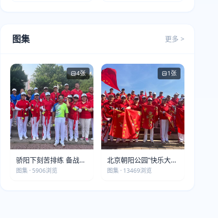
图集
更多 >
4张
1张
骄阳下刻苦排练 备战第
北京朝阳公园“快乐大本
五届莫斯科世界大健康
营”建党105周年庆祝活
图集 · 5906浏览
图集 · 13469浏览
运动会
动圆满落幕