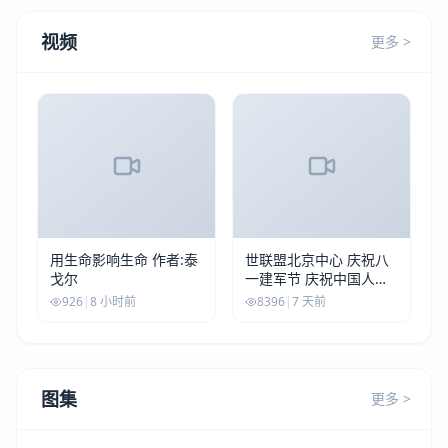
视频
更多 >
用生命影响生命 作者:泰
世联盟北京中心 庆祝八
戈尔
一建军节 庆祝中国人民
解放军建军99周年
926
|
8 小时前
8396
|
7 天前
图集
更多 >