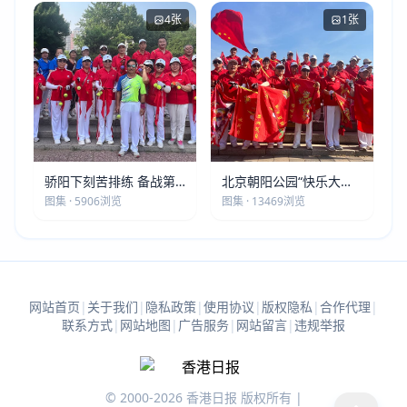
4张
1张
骄阳下刻苦排练 备战第
北京朝阳公园“快乐大本
五届莫斯科世界大健康运
营”建党105周年庆祝活动
图集 · 5906浏览
图集 · 13469浏览
动会
圆满落幕
网站首页
|
关于我们
|
隐私政策
|
使用协议
|
版权隐私
|
合作代理
|
联系方式
|
网站地图
|
广告服务
|
网站留言
|
违规举报
© 2000-2026 香港日报 版权所有 |