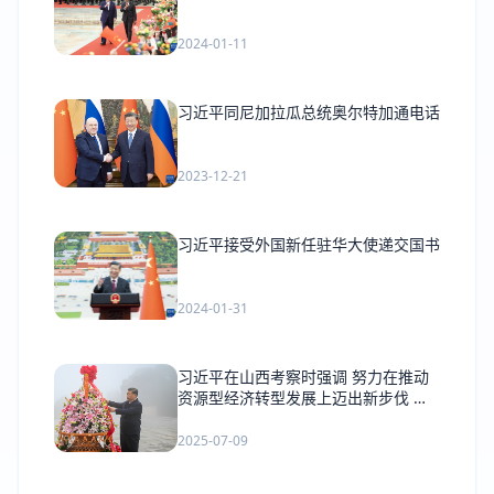
2024-01-11
习近平同尼加拉瓜总统奥尔特加通电话
2023-12-21
习近平接受外国新任驻华大使递交国书
2024-01-31
习近平在山西考察时强调 努力在推动
资源型经济转型发展上迈出新步伐 奋
力谱写三晋大地推进中国式现代化新篇
章
2025-07-09