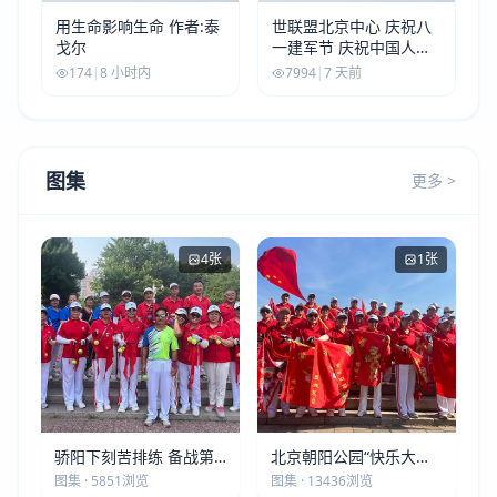
用生命影响生命 作者:泰
世联盟北京中心 庆祝八
戈尔
一建军节 庆祝中国人民
解放军建军99周年
174
|
8 小时内
7994
|
7 天前
图集
更多 >
4张
1张
骄阳下刻苦排练 备战第
北京朝阳公园“快乐大本
五届莫斯科世界大健康运
营”建党105周年庆祝活动
图集 · 5851浏览
图集 · 13436浏览