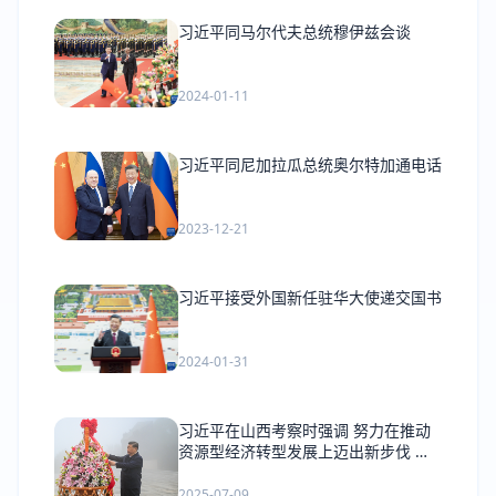
习近平同马尔代夫总统穆伊兹会谈
2024-01-11
习近平同尼加拉瓜总统奥尔特加通电话
2023-12-21
习近平接受外国新任驻华大使递交国书
2024-01-31
习近平在山西考察时强调 努力在推动
资源型经济转型发展上迈出新步伐 奋
力谱写三晋大地推进中国式现代化新篇
章
2025-07-09