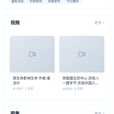
最新消息
时事新闻
权威发布
今日要闻
视频
更多 >
用生命影响生命 作者:泰
世联盟北京中心 庆祝八
戈尔
一建军节 庆祝中国人民
解放军建军99周年
1897
|
1 天前
8942
|
8 天前
图集
更多 >