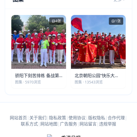
4张
1张
骄阳下刻苦排练 备战第
北京朝阳公园“快乐大本
五届莫斯科世界大健康运
营”建党105周年庆祝活动
图集 · 5970浏览
图集 · 13543浏览
动会
圆满落幕
网站首页
|
关于我们
|
隐私政策
|
使用协议
|
版权隐私
|
合作代理
|
联系方式
|
网站地图
|
广告服务
|
网站留言
|
违规举报