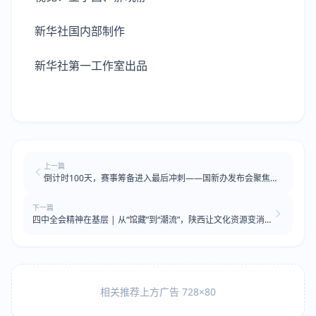
新华社国内部制作
新华社第一工作室出品
上一篇
倒计时100天，赛事筹备进入最后冲刺——国新办发布会聚焦亚
沙会筹办情况
下一篇
四中全会精神在基层 | 从“馆藏”到“潮流”，陕西让文化资源变消
费动力
相关推荐上方广告 728×80