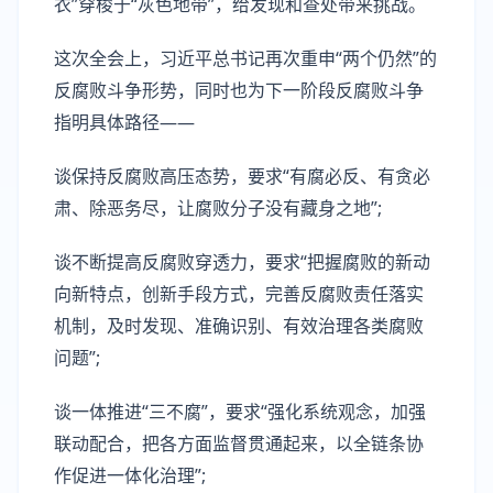
衣”穿梭于“灰色地带”，给发现和查处带来挑战。
这次全会上，习近平总书记再次重申“两个仍然”的
反腐败斗争形势，同时也为下一阶段反腐败斗争
指明具体路径——
谈保持反腐败高压态势，要求“有腐必反、有贪必
肃、除恶务尽，让腐败分子没有藏身之地”;
谈不断提高反腐败穿透力，要求“把握腐败的新动
向新特点，创新手段方式，完善反腐败责任落实
机制，及时发现、准确识别、有效治理各类腐败
问题”;
谈一体推进“三不腐”，要求“强化系统观念，加强
联动配合，把各方面监督贯通起来，以全链条协
作促进一体化治理”;