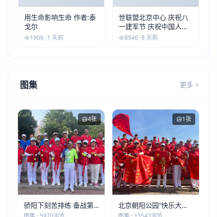
用生命影响生命 作者:泰
世联盟北京中心 庆祝八
戈尔
一建军节 庆祝中国人民
解放军建军99周年
1906
|
1 天前
8946
|
8 天前
图集
更多 >
4张
1张
骄阳下刻苦排练 备战第
北京朝阳公园“快乐大本
五届莫斯科世界大健康运
营”建党105周年庆祝活动
图集 · 5970浏览
图集 · 13543浏览