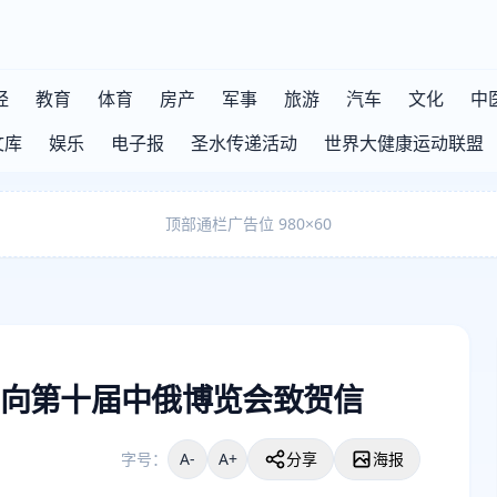
经
教育
体育
房产
军事
旅游
汽车
文化
中
文库
娱乐
电子报
圣水传递活动
世界大健康运动联盟
顶部通栏广告位 980×60
向第十届中俄博览会致贺信
字号：
A-
A+
分享
海报