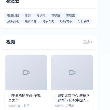
标签云
香港日报
原创
电子报
世联盟
世联盟
热点资讯
最新消息
时事新闻
权威发布
今日要闻
视频
更多 >
用生命影响生命 作者:
世联盟北京中心 庆祝八
泰戈尔
一建军节 庆祝中国人民
解放军建军99周年
934
|
8 小时前
8400
|
7 天前