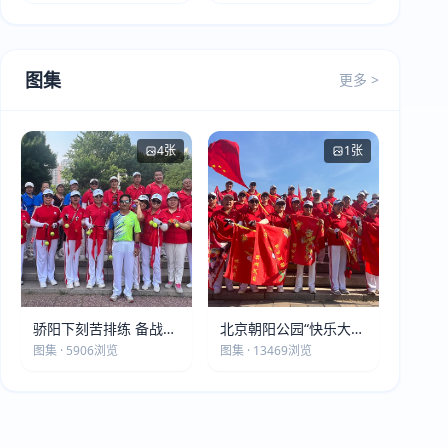
图集
更多 >
4张
1张
骄阳下刻苦排练 备战第
北京朝阳公园“快乐大本
五届莫斯科世界大健康
营”建党105周年庆祝活
图集 · 5906浏览
图集 · 13469浏览
运动会
动圆满落幕