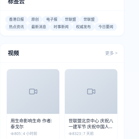
标签云
香港日报
原创
电子报
世联盟
世联盟
热点资讯
最新消息
时事新闻
权威发布
今日要闻
视频
更多 >
用生命影响生命 作者:
世联盟北京中心 庆祝八
泰戈尔
一建军节 庆祝中国人民
解放军建军99周年
805
|
4 小时前
8323
|
7 天前