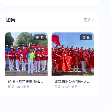
图集
更多 >
4张
1张
骄阳下刻苦排练 备战第
北京朝阳公园“快乐大本
五届莫斯科世界大健康
营”建党105周年庆祝活
图集 · 5884浏览
图集 · 13458浏览
运动会
动圆满落幕