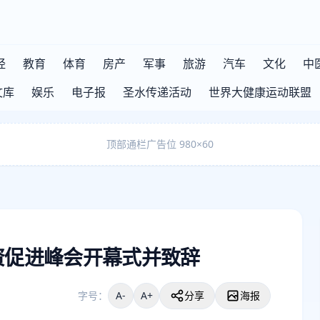
经
教育
体育
房产
军事
旅游
汽车
文化
中
文库
娱乐
电子报
圣水传递活动
世界大健康运动联盟
顶部通栏广告位 980×60
投资促进峰会开幕式并致辞
字号：
A-
A+
分享
海报