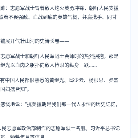
浮雕：志愿军战士冒着敌人炮火英勇冲锋，朝鲜人民支援
照着不畏强敌、血战到底的英雄气概，并肩携手、同甘
，铺展开气壮山河的史诗长卷——
是志愿军战士和朝鲜人民军战士会师时的热烈拥抱，那是
继光以血肉之躯扑向敌人枪眼的纵身一跃……
“有中国人民都很熟悉的黄继光、邱少云、杨根思、罗盛
国妇孺皆知”。
感慨地说：“抗美援朝是我们那一代人永恒的历史记忆，
国人民志愿军政治部制作的志愿军烈士名册。习近平总书记
籍贯、牺牲年月等信息。