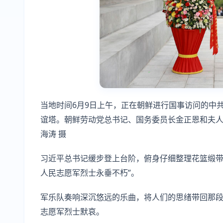
当地时间6月9日上午，正在朝鲜进行国事访问的中
谊塔。朝鲜劳动党总书记、国务委员长金正恩和夫人
海涛 摄
习近平总书记缓步登上台阶，俯身仔细整理花篮缎带
人民志愿军烈士永垂不朽”。
军乐队奏响深沉悠远的乐曲，将人们的思绪带回那
志愿军烈士默哀。