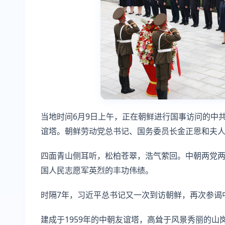
当地时间6月9日上午，正在朝鲜进行国事访问的中
谊塔。朝鲜劳动党总书记、国务委员长金正恩和夫人
四面青山侧耳听，松柏苍翠，浩气萦回。中朝两党
国人民志愿军英烈的丰功伟绩。
时隔7年，习近平总书记又一次到访朝鲜，再次参谒
建成于1959年的中朝友谊塔，高耸于风景秀丽的山岗