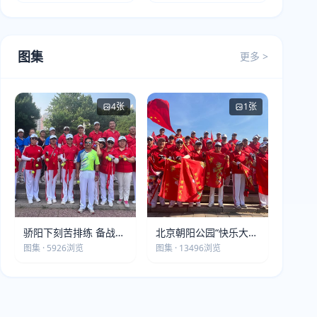
图集
更多 >
4张
1张
骄阳下刻苦排练 备战第
北京朝阳公园“快乐大本
五届莫斯科世界大健康
营”建党105周年庆祝活
图集 · 5926浏览
图集 · 13496浏览
运动会
动圆满落幕