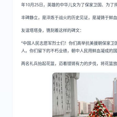
年10月25日，英雄的中华儿女为了保家卫国、为了
丰碑静立，是淬炼于战火的历史见证，是凝铸于鲜
友谊塔塔身，镌刻着这样的碑文：
“中国人民志愿军烈士们！你们高举抗美援朝保家卫
人。你们留下的不朽业绩，朝中人民用鲜血凝成的国
两名礼兵抬起花篮，迈着铿锵有力的步伐，将花篮