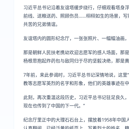
习近平总书记沿着友谊塔缓步绕行，仔细观看塔身
前线、送粮送药、照顾伤员……栩栩如生的场景，写
共苦的兄弟情谊。
友谊塔内的圆形纪念厅，一张张照片、一幅幅油画
那是朝鲜人民扶老携幼欢迎志愿军的感人场面，那
杨根思抱起炸药包与敌同归于尽的坚毅决绝，那是黄
7年前，来此参谒时，习近平总书记深情地说，这里
教等志愿军英烈的名字和形象，他们的英雄事迹在中
此刻，再次重温这段历史，习近平总书记驻足良久，
现在也传到了中国的下一代。”
纪念厅里正中的大理石石台上，摆放着1958年中
认真翻阅，已经泛黄的纸页上，写着烈士的姓名、