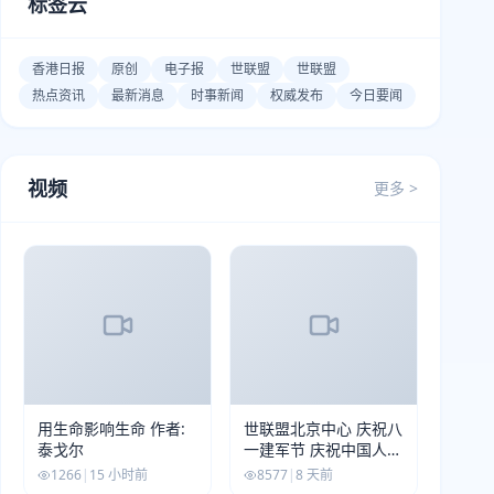
标签云
香港日报
原创
电子报
世联盟
世联盟
热点资讯
最新消息
时事新闻
权威发布
今日要闻
视频
更多 >
用生命影响生命 作者:
世联盟北京中心 庆祝八
泰戈尔
一建军节 庆祝中国人民
解放军建军99周年
1266
|
15 小时前
8577
|
8 天前