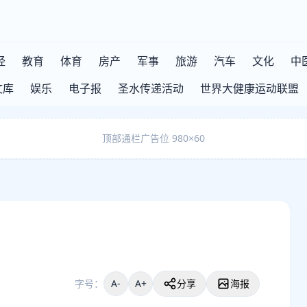
经
教育
体育
房产
军事
旅游
汽车
文化
中
文库
娱乐
电子报
圣水传递活动
世界大健康运动联盟
顶部通栏广告位 980×60
字号：
A-
A+
分享
海报