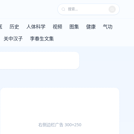
医
历史
人体科学
视频
图集
健康
气功
关中汉子
李春生文集
右侧边栏广告 300×250