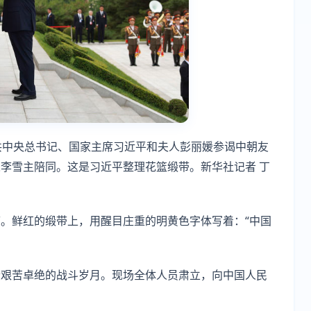
共中央总书记、国家主席习近平和夫人彭丽媛参谒中朝友
李雪主陪同。这是习近平整理花篮缎带。新华社记者 丁
。鲜红的缎带上，用醒目庄重的明黄色字体写着：“中国
段艰苦卓绝的战斗岁月。现场全体人员肃立，向中国人民