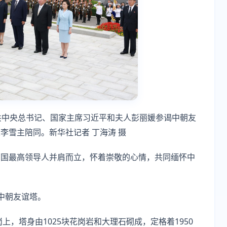
共中央总书记、国家主席习近平和夫人彭丽媛参谒中朝友
李雪主陪同。新华社记者 丁海涛 摄
两国最高领导人并肩而立，怀着崇敬的心情，共同缅怀中
中朝友谊塔。
上，塔身由1025块花岗岩和大理石砌成，定格着1950