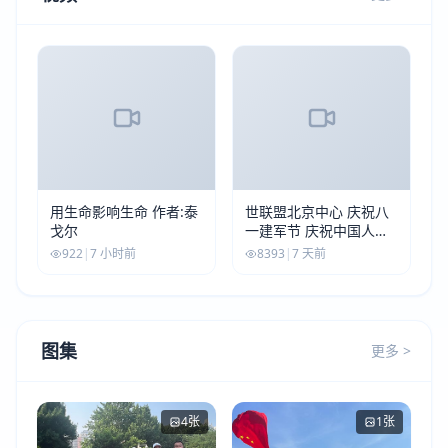
用生命影响生命 作者:泰
世联盟北京中心 庆祝八
戈尔
一建军节 庆祝中国人民
解放军建军99周年
922
|
7 小时前
8393
|
7 天前
图集
更多 >
4张
1张