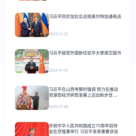
习近平同尼加拉瓜总统奥尔特加通电话
2023-12-21
习近平接受外国新任驻华大使递交国书
2024-01-31
习近平在山西考察时强调 努力在推动
资源型经济转型发展上迈出新步伐 奋
力谱写三晋大地推进中国式现代化新篇
章
2025-07-09
庆祝中华人民共和国成立75周年招待
会在京隆重举行 习近平发表重要讲话