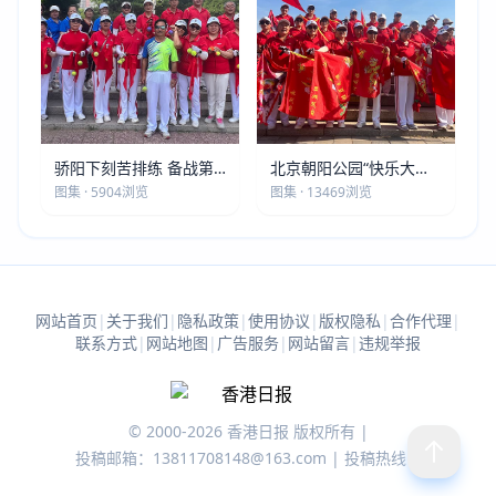
骄阳下刻苦排练 备战第
北京朝阳公园“快乐大本
五届莫斯科世界大健康运
营”建党105周年庆祝活动
图集 · 5904浏览
图集 · 13469浏览
动会
圆满落幕
网站首页
|
关于我们
|
隐私政策
|
使用协议
|
版权隐私
|
合作代理
|
联系方式
|
网站地图
|
广告服务
|
网站留言
|
违规举报
© 2000-2026 香港日报 版权所有 |
投稿邮箱：13811708148@163.com | 投稿热线：