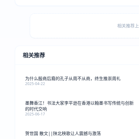
相关推荐上方
相关推荐
为什么殷商后裔的孔子从周不从商，终生推崇周礼
2025-04-22
墨舞香江！书法大家李平逊在香港以翰墨书写传统与创新
的时代交响
2025-06-17
贺世国 散文||陕北秧歌让人震撼与激荡