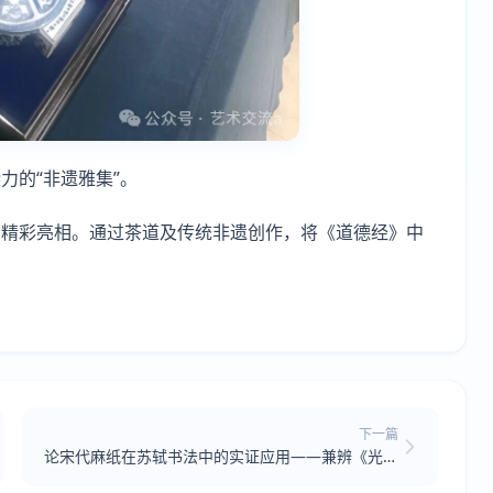
力的“非遗雅集”。
目精彩亮相。通过茶道及传统非遗创作，将《道德经》中
下一篇
论宋代麻纸在苏轼书法中的实证应用——兼辨《光是
飘门寄时归息焉》行书真迹考