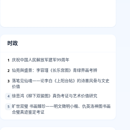
时政
庆祝中国人民解放军建军99周年
1
仙苑與盛景：李容瑾《长乐宫图》青绿界画考辨
2
落笔见仙魂——论李白《上阳台帖》的诗墨风骨与文史
3
价值
徐悲鸿《柳下双骏图》真伪考证与艺术价值研究
4
旷世双璧 书画臻珍——明文徵明小楷、仇英洛神图书画
5
合璧真迹鉴定考证