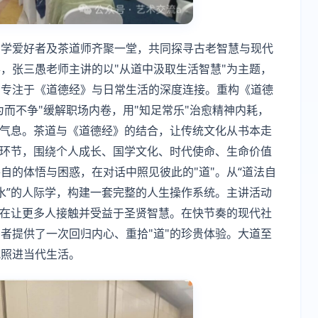
国学爱好者及茶道师齐聚一堂，共同探寻古老智慧与现代
，张三愚老师主讲的以"从道中汲取生活智慧"为主题，
，专注于《道德经》与日常生活的深度连接。重构《道德
为而不争"缓解职场内卷，用"知足常乐"治愈精神内耗，
的气息。茶道与《道德经》的结合，让传统文化从书本走
"环节，围绕个人成长、国学文化、时代使命、生命价值
自的体悟与困惑，在对话中照见彼此的"道"。从“道法自
若水”的人际学，构建一套完整的人生操作系统。主讲活动
旨在让更多人接触并受益于圣贤智慧。在快节奏的现代社
者提供了一次回归内心、重拾"道"的珍贵体验。大道至
式照进当代生活。