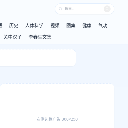
医
历史
人体科学
视频
图集
健康
气功
关中汉子
李春生文集
右侧边栏广告 300×250