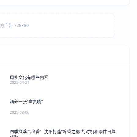
广告 728×80
周礼文化有哪些内容
2025-04-21
涵养一张“富贵嘴”
2025-03-06
四季撷萃合冷香：沈阳打造“冷香之都”的时机和条件日趋