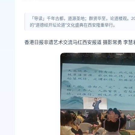
「导读」千年古都，道源圣地；群贤毕至，论道楼观。20
的“道德经开坛论道”文化盛典在西安隆重举行。
香港日报非遗艺术交流马红西安报道 摄影常勇 李慧君