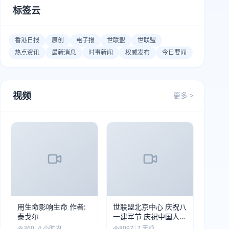
标签云
香港日报
原创
电子报
世联盟
世联盟
热点资讯
最新消息
时事新闻
权威发布
今日要闻
视频
更多 >
用生命影响生命 作者:
世联盟北京中心 庆祝八
泰戈尔
一建军节 庆祝中国人民
解放军建军99周年
360
|
4 小时内
8097
|
7 天前