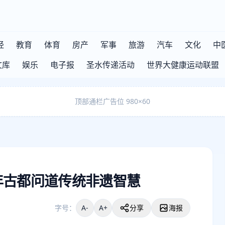
经
教育
体育
房产
军事
旅游
汽车
文化
中
文库
娱乐
电子报
圣水传递活动
世界大健康运动联盟
顶部通栏广告位 980×60
年古都问道传统非遗智慧
字号：
A-
A+
分享
海报