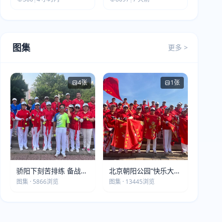
图集
更多 >
4张
1张
骄阳下刻苦排练 备战第
北京朝阳公园“快乐大本
五届莫斯科世界大健康
营”建党105周年庆祝活
图集 · 5866浏览
图集 · 13445浏览
运动会
动圆满落幕