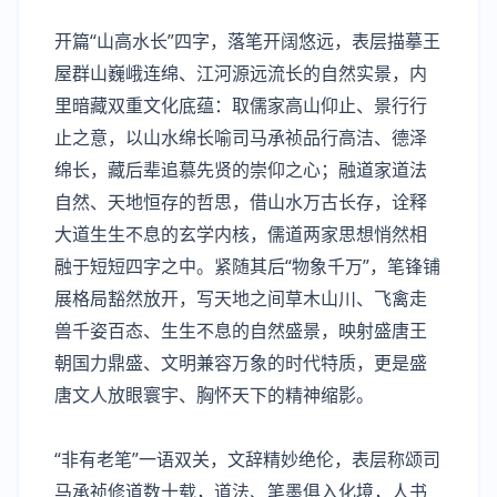
开篇“山高水长”四字，落笔开阔悠远，表层描摹王
屋群山巍峨连绵、江河源远流长的自然实景，内
里暗藏双重文化底蕴：取儒家高山仰止、景行行
止之意，以山水绵长喻司马承祯品行高洁、德泽
绵长，藏后辈追慕先贤的崇仰之心；融道家道法
自然、天地恒存的哲思，借山水万古长存，诠释
大道生生不息的玄学内核，儒道两家思想悄然相
融于短短四字之中。紧随其后“物象千万”，笔锋铺
展格局豁然放开，写天地之间草木山川、飞禽走
兽千姿百态、生生不息的自然盛景，映射盛唐王
朝国力鼎盛、文明兼容万象的时代特质，更是盛
唐文人放眼寰宇、胸怀天下的精神缩影。
“非有老笔”一语双关，文辞精妙绝伦，表层称颂司
马承祯修道数十载，道法、笔墨俱入化境，人书