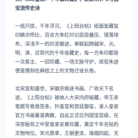
宝流传史诗
一纸尺牍，千年浮沉，《上阳台帖》纸面鉴藏玺
印鳞次栉比，百余方朱红印记层层叠压、错落排
布，深浅不一的印泥痕迹，串联起跨越宋、元、
明、清、近现代的千年收藏史，每一方朱印都是
一次易主、一回珍藏、一场文脉守护，斑驳朱迹
便是镌刻在麻纸之上的文物迁徙长卷。
北宋宣和盛世，宋徽宗痴迷书画、广收天下名
迹，《上阳台帖》被纳入大宋内府秘藏，帝王亲
笔题写卷首签条，钤盖宣和宫廷御玺，录入皇家
官方书画著录典籍，自此正式位列国宝层级，在
深宫秘苑之中受皇家妥善珍藏，奠定千年名帖的
文物地位。宋元鼎革，王朝更迭，烽烟四起，无