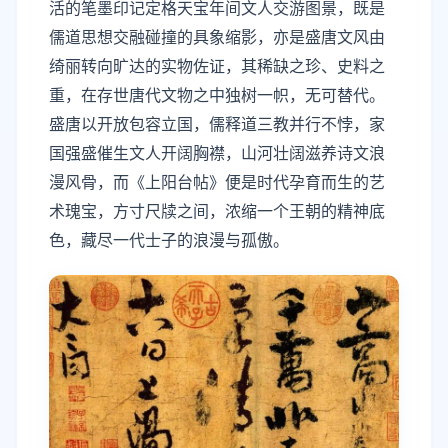
活的笔墨印记定格天宝年间文人交游图景，既是
儒道思想交融碰撞的具象缩影，亦是盛唐文风由
绮丽转向旷达的实物佐证，其稀缺之珍、史料之
重，在存世唐代文物之中独树一帜，无可替代。
盛唐以开放包容立国，儒释道三教并行不悖，家
国强盛催生文人开阔胸襟，山河壮阔滋养诗文浪
漫风骨，而《上阳台帖》便是时代孕育而生的艺
术瑰宝，方寸尺牍之间，浓缩一个王朝的精神底
色，藏尽一代士子的浪漫与孤傲。