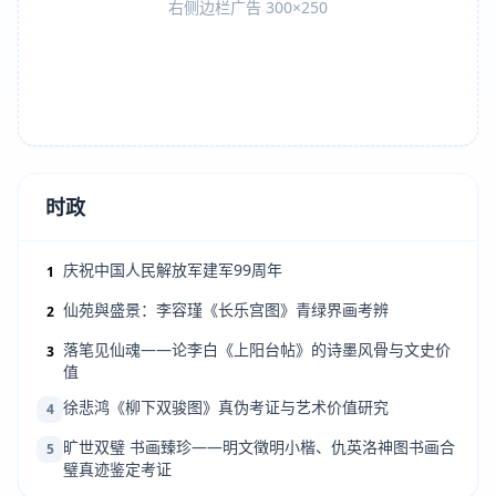
右侧边栏广告 300×250
时政
庆祝中国人民解放军建军99周年
1
仙苑與盛景：李容瑾《长乐宫图》青绿界画考辨
2
落笔见仙魂——论李白《上阳台帖》的诗墨风骨与文史价
3
值
徐悲鸿《柳下双骏图》真伪考证与艺术价值研究
4
旷世双璧 书画臻珍——明文徵明小楷、仇英洛神图书画合
5
璧真迹鉴定考证