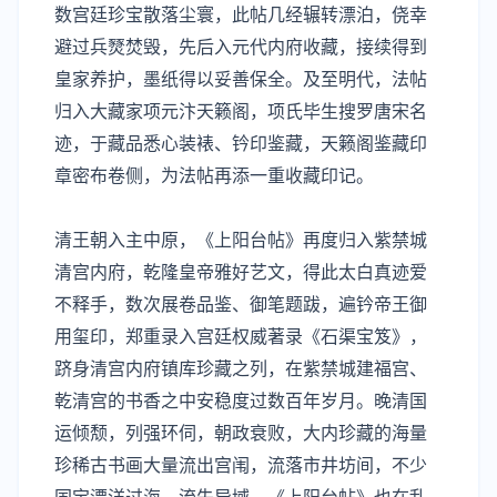
数宫廷珍宝散落尘寰，此帖几经辗转漂泊，侥幸
避过兵燹焚毁，先后入元代内府收藏，接续得到
皇家养护，墨纸得以妥善保全。及至明代，法帖
归入大藏家
项元汴
天籁阁，项氏毕生搜罗唐宋名
迹，于藏品悉心装裱、钤印鉴藏，天籁阁鉴藏印
章密布卷侧，为法帖再添一重收藏印记。
清王朝入主中原，《上阳台帖》再度归入紫禁城
清宫内府，乾隆皇帝雅好艺文，得此太白真迹爱
不释手，数次展卷品鉴、御笔题跋，遍钤帝王御
用玺印，郑重录入宫廷权威著录《石渠宝笈》，
跻身清宫内府镇库珍藏之列，在紫禁城建福宫、
乾清宫的书香之中安稳度过数百年岁月。晚清国
运倾颓，列强环伺，朝政衰败，大内珍藏的海量
珍稀古书画大量流出宫闱，流落市井坊间，不少