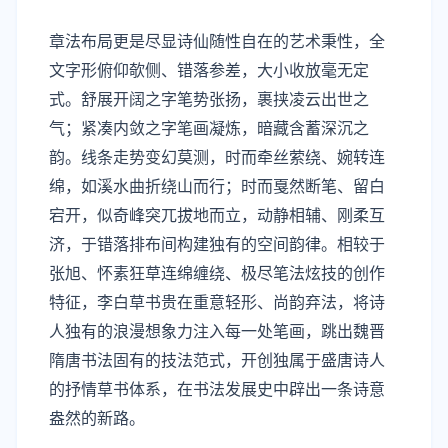
章法布局更是尽显诗仙随性自在的艺术秉性，全
文字形俯仰欹侧、错落参差，大小收放毫无定
式。舒展开阔之字笔势张扬，裹挟凌云出世之
气；紧凑内敛之字笔画凝炼，暗藏含蓄深沉之
韵。线条走势变幻莫测，时而牵丝萦绕、婉转连
绵，如溪水曲折绕山而行；时而戛然断笔、留白
宕开，似奇峰突兀拔地而立，动静相辅、刚柔互
济，于错落排布间构建独有的空间韵律。相较于
张旭、怀素狂草连绵缠绕、极尽笔法炫技的创作
特征，李白草书贵在重意轻形、尚韵弃法，将诗
人独有的浪漫想象力注入每一处笔画，跳出魏晋
隋唐书法固有的技法范式，开创独属于盛唐诗人
的抒情草书体系，在书法发展史中辟出一条诗意
盎然的新路。