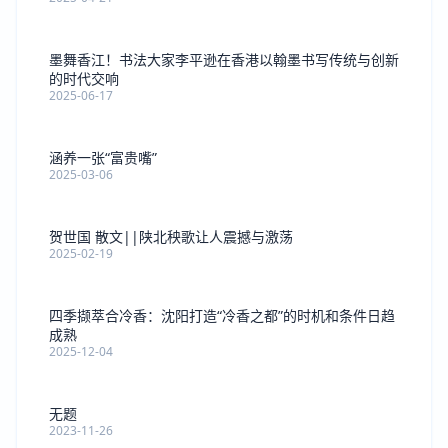
墨舞香江！书法大家李平逊在香港以翰墨书写传统与创新
的时代交响
2025-06-17
涵养一张“富贵嘴”
2025-03-06
贺世国 散文||陕北秧歌让人震撼与激荡
2025-02-19
四季撷萃合冷香：沈阳打造“冷香之都”的时机和条件日趋
成熟
2025-12-04
无题
2023-11-26