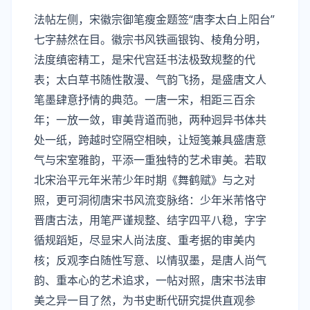
法帖左侧，宋徽宗御笔瘦金题签“唐李太白上阳台”
七字赫然在目。徽宗书风铁画银钩、棱角分明，
法度缜密精工，是宋代宫廷书法极致规整的代
表；太白草书随性散漫、气韵飞扬，是盛唐文人
笔墨肆意抒情的典范。一唐一宋，相距三百余
年；一放一敛，审美背道而驰，两种迥异书体共
处一纸，跨越时空隔空相映，让短笺兼具盛唐意
气与宋室雅韵，平添一重独特的艺术审美。若取
北宋治平元年米芾少年时期《舞鹤赋》与之对
照，更可洞彻唐宋书风流变脉络：少年米芾恪守
晋唐古法，用笔严谨规整、结字四平八稳，字字
循规蹈矩，尽显宋人尚法度、重考据的审美内
核；反观李白随性写意、以情驭墨，是唐人尚气
韵、重本心的艺术追求，一帖对照，唐宋书法审
美之异一目了然，为书史断代研究提供直观参