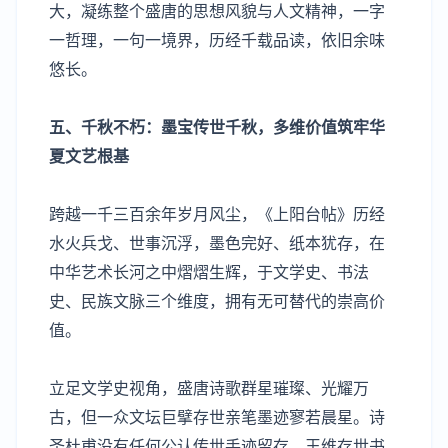
大，凝练整个盛唐的思想风貌与人文精神，一字
一哲理，一句一境界，历经千载品读，依旧余味
悠长。
五、千秋不朽：墨宝传世千秋，多维价值筑牢华
夏文艺根基
跨越一千三百余年岁月风尘，《上阳台帖》历经
水火兵戈、世事沉浮，墨色完好、纸本犹存，在
中华艺术长河之中熠熠生辉，于文学史、书法
史、民族文脉三个维度，拥有无可替代的崇高价
值。
立足文学史视角，盛唐诗歌群星璀璨、光耀万
古，但一众文坛巨擘存世亲笔墨迹寥若晨星。诗
圣杜甫没有任何公认传世手迹留存，王维存世书