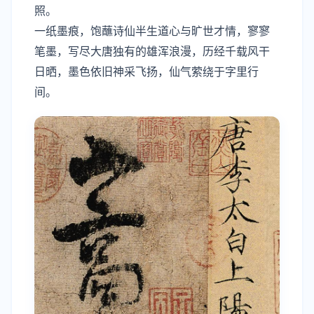
照。
一纸墨痕，饱蘸诗仙半生道心与旷世才情，寥寥
笔墨，写尽大唐独有的雄浑浪漫，历经千载风干
日晒，墨色依旧神采飞扬，仙气萦绕于字里行
间。