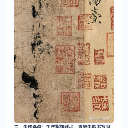
三、朱印叠痕：千年辗转藏护，累累朱钤书写国