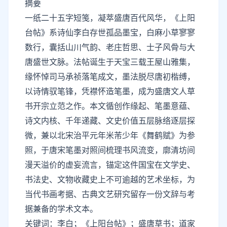
摘要
一纸二十五字短笺，凝萃盛唐百代风华，
《上阳
台帖》
系诗仙李白存世孤品墨宝，白麻小草寥寥
数行，囊括山川气韵、老庄哲思、士子风骨与大
唐盛世文脉。法帖诞生于天宝三载
王屋山
雅集，
缘怀悼司马承祯落笔成文，墨法脱尽唐初楷缚，
以诗情驭笔锋，凭襟怀造笔墨，成为盛唐文人草
书开宗立范之作。本文循创作缘起、笔墨意蕴、
诗文内核、千年递藏、文史价值五层脉络逐层探
微，兼以北宋治平元年米芾少年《舞鹤赋》为参
照，于唐宋笔墨对照间梳理书风流变，廓清坊间
漫天溢价的虚妄流言，锚定这件国宝在文学史、
书法史、文物收藏史上不可逾越的艺术坐标，为
当代书画考据、古典文艺研究留存一份文辞与考
据兼备的学术文本。
关键词：李白；《上阳台帖》；盛唐草书；道家