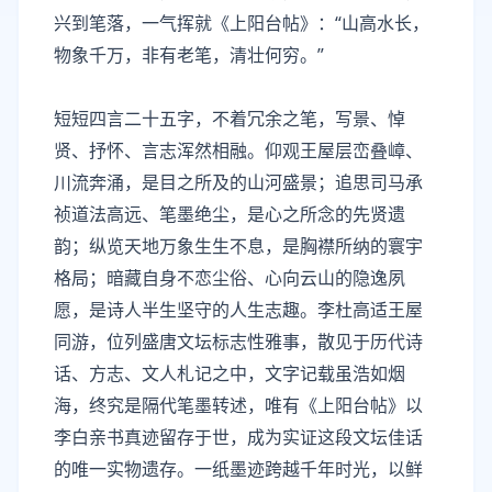
兴到笔落，一气挥就《上阳台帖》：“山高水长，
物象千万，非有老笔，清壮何穷。”
短短四言二十五字，不着冗余之笔，写景、悼
贤、抒怀、言志浑然相融。仰观王屋层峦叠嶂、
川流奔涌，是目之所及的山河盛景；追思司马承
祯道法高远、笔墨绝尘，是心之所念的先贤遗
韵；纵览天地万象生生不息，是胸襟所纳的寰宇
格局；暗藏自身不恋尘俗、心向云山的隐逸夙
愿，是诗人半生坚守的人生志趣。李杜高适王屋
同游，位列盛唐文坛标志性雅事，散见于历代诗
话、方志、文人札记之中，文字记载虽浩如烟
海，终究是隔代笔墨转述，唯有《上阳台帖》以
李白亲书真迹留存于世，成为实证这段文坛佳话
的唯一实物遗存。一纸墨迹跨越千年时光，以鲜