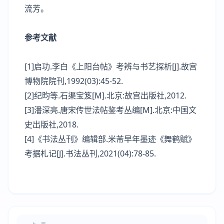
流芳。
参考文献
[1]启功.李白《上阳台帖》考辨与书艺探析[J].故宫
博物院院刊,1992(03):45-52.
[2]纪昀等.石渠宝笈[M].北京:故宫出版社,2012.
[3]潘深亮.唐宋传世法帖鉴考丛编[M].北京:中国文
史出版社,2018.
[4]《书法丛刊》编辑部.米芾早年墨迹《舞鹤赋》
考据札记[J].书法丛刊,2021(04):78-85.