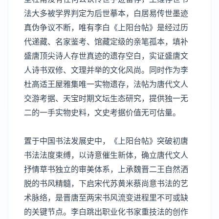
法大多被学界判定为后世摹本，白居易传世墨迹
真伪争议不断，唯有李白《上阳台帖》是经过历
代递藏、名家鉴考、馆藏定级的亲笔孤本，填补
盛唐顶尖诗人存世真迹的遗存空白，实证盛唐文
人诗书双修、文理并举的文化风尚。同时作为李
杜高适王屋雅集唯一实物遗存，法帖为唐代文人
交游考据、天宝时期文坛生态研究，提供独一无
二的一手实物史料，文史考据价值无可估量。
置于中国书法发展史中，《上阳台帖》突破初唐
书法法度束缚，以诗意催生新体，确立唐代文人
抒情草书独立的审美体系，上承魏晋二王自然洒
脱的书风精髓，下启宋代苏黄米蔡尚意书法的艺
术脉络，是晋唐至两宋书风流变进程里不可或缺
的关键节点。李白跳出职业化书家重技法的创作