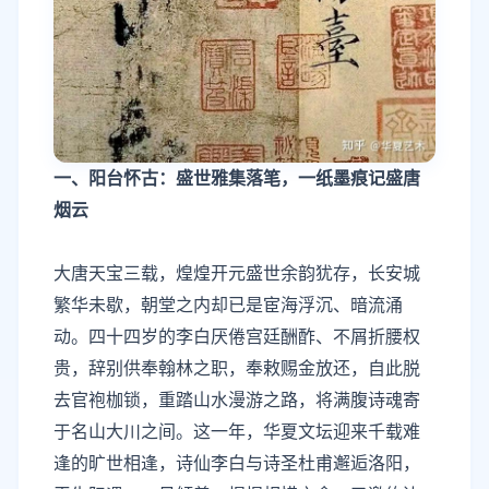
一、阳台怀古：盛世雅集落笔，一纸墨痕记盛唐
烟云
大唐天宝三载，煌煌开元盛世余韵犹存，长安城
繁华未歇，朝堂之内却已是宦海浮沉、暗流涌
动。四十四岁的李白厌倦宫廷酬酢、不屑折腰权
贵，辞别供奉翰林之职，奉敕赐金放还，自此脱
去官袍枷锁，重踏山水漫游之路，将满腹诗魂寄
于名山大川之间。这一年，华夏文坛迎来千载难
逢的旷世相逢，诗仙李白与诗圣杜甫邂逅洛阳，