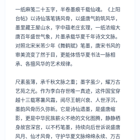
一纸麻笺二十五字，半卷墨痕千载仙魂。《上阳
台帖》以诗仙落笔铸风骨，以盛唐气韵筑风华，
墨里藏王屋山水，字中蕴老庄玄理，一纸浓缩大
唐百年盛世气象，片墨承载华夏千年诗文文脉。
对照北宋米芾少年《舞鹤赋》笔墨，唐宋书风的
审美流变了然于目，更能体悟华夏书法一脉相
承、各擅风华的艺术规律。
尺素虽薄，承千秋文脉之重；墨字虽少，耀万古
艺苑之光。作为李白存世唯一真迹，这件国宝穿
越十三载寒暑风霜，阅尽王朝兴衰、人世浮沉，
墨韵风骨历久弥新。它是诗仙遗墨，是盛唐缩
影，更是中华民族薪火不绝的文化图腾，静静栖
身故宫深宫，以不朽笔墨，持续向后世诉说盛唐
风月、仙才风骨，守护华夏文脉绵绵永续、万古