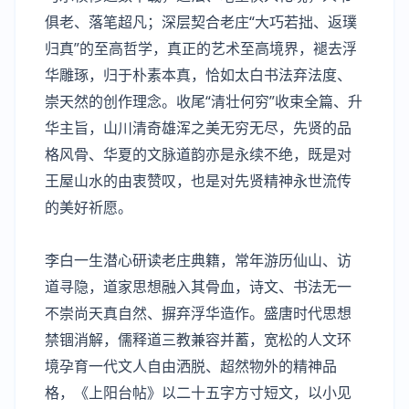
俱老、落笔超凡；深层契合老庄“大巧若拙、返璞
归真”的至高哲学，真正的艺术至高境界，褪去浮
华雕琢，归于朴素本真，恰如太白书法弃法度、
崇天然的创作理念。收尾“清壮何穷”收束全篇、升
华主旨，山川清奇雄浑之美无穷无尽，先贤的品
格风骨、华夏的文脉道韵亦是永续不绝，既是对
王屋山水的由衷赞叹，也是对先贤精神永世流传
的美好祈愿。
李白一生潜心研读老庄典籍，常年游历仙山、访
道寻隐，道家思想融入其骨血，诗文、书法无一
不崇尚天真自然、摒弃浮华造作。盛唐时代思想
禁锢消解，儒释道三教兼容并蓄，宽松的人文环
境孕育一代文人自由洒脱、超然物外的精神品
格，《上阳台帖》以二十五字方寸短文，以小见