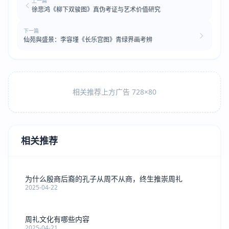
上一篇
徐悲鸿《柳下双骏图》真伪考证与艺术价值研究
下一篇
仙苑與盛景：李容瑾《长乐宫图》青绿界画考辨
相关推荐上方广告 728×80
相关推荐
为什么殷商后裔的孔子从周不从商，终生推崇周礼
2025-04-22
周礼文化有哪些内容
2025-04-21