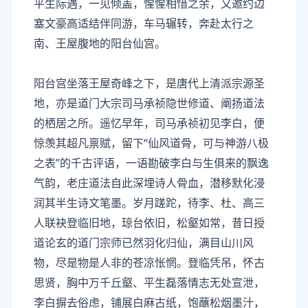
平生际遇，一见倾盖，惺惺相惜之余，又邀约边
塞文豪高适结伴同游，车马辗转，奔赴太行之
南、王屋腹地的阳台仙宫。
阳台宫坐落王屋奇峰之下，是唐代上清派宗源圣
地，亦是道门大宗司马承祯隐世修道、阐扬道法
的栖居之所。遥忆早年，司马承祯初见李白，便
惊羡其超凡禀赋，留下“仙风道骨，可与神游八极
之表”的千古评语，一语勘破李白与生俱来的飘逸
气韵，老庄道法自此深埋诗人骨血，潜移默化浸
润其半生诗文笔墨。岁月蹉跎，待李、杜、高三
人联袂登临旧地，琼台依旧，松壑如常，昔日授
道论玄的道门宗师已然羽化归仙，满目山川风
物，尽是物是人非的苍凉怅惘。登临凭吊，怀古
思贤，胸中万千丘壑、平生磊落情志无处宣泄，
李白摒去俗虑，铺展白麻古纸，饱蘸松烟墨汁，