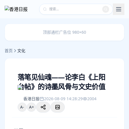
顶部通栏广告位 980×60
首页
文化
落笔见仙魂——论李白《上阳
台帖》的诗墨风骨与文史价值
香港日报
2026-08-09 14:28:29
2004
A-
A+