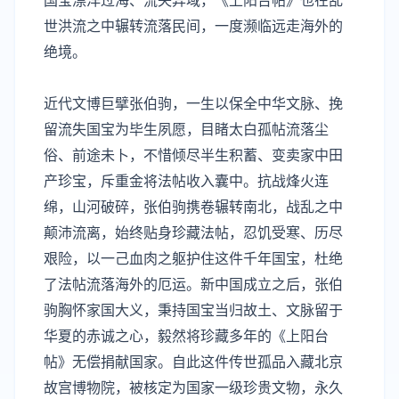
国宝漂洋过海、流失异域，《上阳台帖》也在乱
世洪流之中辗转流落民间，一度濒临远走海外的
绝境。
近代文博巨擘
张伯驹
，一生以保全中华文脉、挽
留流失国宝为毕生夙愿，目睹太白孤帖流落尘
俗、前途未卜，不惜倾尽半生积蓄、变卖家中田
产珍宝，斥重金将法帖收入囊中。抗战烽火连
绵，山河破碎，张伯驹携卷辗转南北，战乱之中
颠沛流离，始终贴身珍藏法帖，忍饥受寒、历尽
艰险，以一己血肉之躯护住这件千年国宝，杜绝
了法帖流落海外的厄运。新中国成立之后，张伯
驹胸怀家国大义，秉持国宝当归故土、文脉留于
华夏的赤诚之心，毅然将珍藏多年的《上阳台
帖》无偿捐献国家。自此这件传世孤品入藏北京
故宫博物院，被核定为国家一级珍贵文物，永久