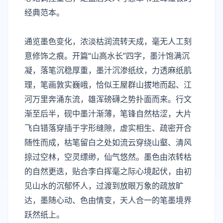
经典范本。
通览墨色变化，浓淡枯润流转天成，毫无人工刻
意修饰之痕。开篇“山高水长”四字，墨汁饱满沉
凝，落笔沉稳厚重，墨汁沉渗纸纹，力透麻纸肌
理，笔画敦实巍峨，恰似王屋群山拔地而起、江
河万里奔涌东流，雄浑磅礴之势扑面而来。行文
渐至后半，砚中墨汁渐薄，笔锋自然枯涩，大片
飞白错落穿插于字形缝隙，虚实相生、疏密开合
随性而成，枯笔留白之处如流云穿绕山壑、清风
掠过空林，空灵缥缈，仙气悠然。墨色由浓转枯
的自然更迭，贴合李白挥毫之际心境起伏，由初
见山水的沉郁怀人，过渡到放眼万象的疏放旷
达，墨随心动、色由情变，天人合一的笔墨境界
跃然纸上。