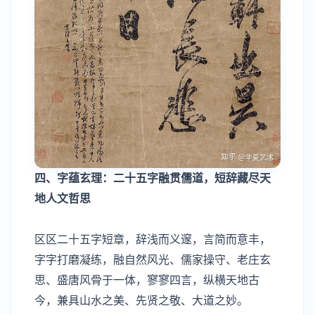
四、字蕴玄理：二十五字融贯儒道，短辞藏尽天
地人文哲思
区区二十五字短章，辞浅而义邃，言简而意丰，
字字打磨凝练，融自然风光、儒家操守、老庄玄
思、盛唐风骨于一体，寥寥四言，纵横天地古
今，兼具山水之美、先贤之敬、大道之妙。