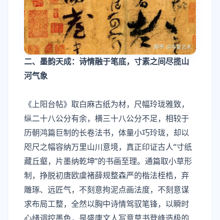
二、墨韵天成：诗情融于笔底，寸素之间尽揽山
河气象
《上阳台帖》取白麻古纸为材，尺幅玲珑雅致，
纵二十八公分有余，横三十八公分不足，相较于
历朝鸿篇巨制的长卷法书，体量小巧玲珑，却以
咫尺之幅容纳万里山川意境，真正印证古人“寸纸
藏丘壑，片墨纳乾坤”的书画至理。通篇取小草形
制，挣脱初唐欧虞褚薛规整森严的楷法桎梏，弃
雕琢、远匠气，不刻意拘泥点画法度，不刻意谋
求布局工整，全然以胸中诗情驾驭笔锋，以瞬时
心绪调控墨色，是盛唐文人写意草书登峰造极的