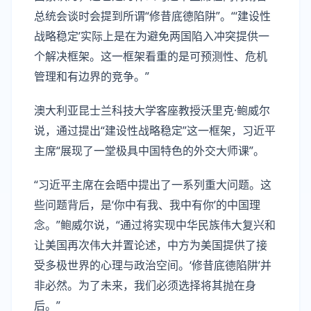
总统会谈时会提到所谓“修昔底德陷阱”。“‘建设性
战略稳定’实际上是在为避免两国陷入冲突提供一
个解决框架。这一框架看重的是可预测性、危机
管理和有边界的竞争。”
澳大利亚昆士兰科技大学客座教授沃里克·鲍威尔
说，通过提出“建设性战略稳定”这一框架，习近平
主席“展现了一堂极具中国特色的外交大师课”。
“习近平主席在会晤中提出了一系列重大问题。这
些问题背后，是‘你中有我、我中有你’的中国理
念。”鲍威尔说，“通过将实现中华民族伟大复兴和
让美国再次伟大并置论述，中方为美国提供了接
受多极世界的心理与政治空间。‘修昔底德陷阱’并
非必然。为了未来，我们必须选择将其抛在身
后。”