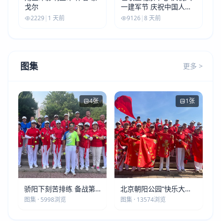
戈尔
一建军节 庆祝中国人民
解放军建军99周年
2229
|
1 天前
9126
|
8 天前
图集
更多 >
4张
1张
骄阳下刻苦排练 备战第
北京朝阳公园“快乐大本
五届莫斯科世界大健康运
营”建党105周年庆祝活动
图集 · 5998浏览
图集 · 13574浏览
动会
圆满落幕