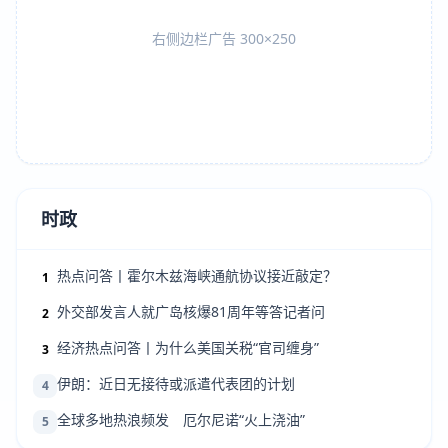
右侧边栏广告 300×250
时政
热点问答丨霍尔木兹海峡通航协议接近敲定？
1
外交部发言人就广岛核爆81周年等答记者问
2
经济热点问答丨为什么美国关税“官司缠身”
3
伊朗：近日无接待或派遣代表团的计划
4
全球多地热浪频发 厄尔尼诺“火上浇油”
5