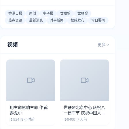
香港日报
原创
电子报
世联盟
世联盟
热点资讯
最新消息
时事新闻
权威发布
今日要闻
视频
更多 >
用生命影响生命 作者:
世联盟北京中心 庆祝八
泰戈尔
一建军节 庆祝中国人民
解放军建军99周年
934
|
8 小时前
8400
|
7 天前