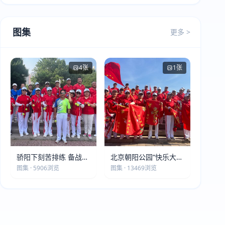
图集
更多 >
4张
1张
骄阳下刻苦排练 备战第
北京朝阳公园“快乐大本
五届莫斯科世界大健康
营”建党105周年庆祝活
图集 · 5906浏览
图集 · 13469浏览
运动会
动圆满落幕