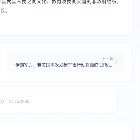
与中国两国人民之间文化、教育及民间交流的非政府组织。
会长。
下一篇
伊朗军方：若美国再次发起军事行动将面临“进攻性
回应”
广告 728×80