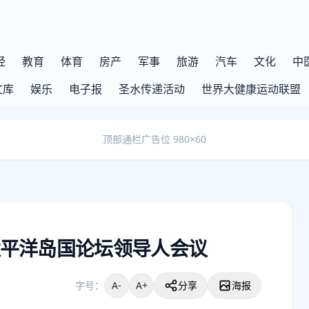
经
教育
体育
房产
军事
旅游
汽车
文化
中
文库
娱乐
电子报
圣水传递活动
世界大健康运动联盟
顶部通栏广告位 980×60
平洋岛国论坛领导人会议
字号：
A-
A+
分享
海报