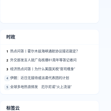
时政
热点问答丨霍尔木兹海峡通航协议接近敲定？
1
外交部发言人就广岛核爆81周年等答记者问
2
经济热点问答丨为什么美国关税“官司缠身”
3
伊朗：近日无接待或派遣代表团的计划
4
全球多地热浪频发 厄尔尼诺“火上浇油”
5
标签云