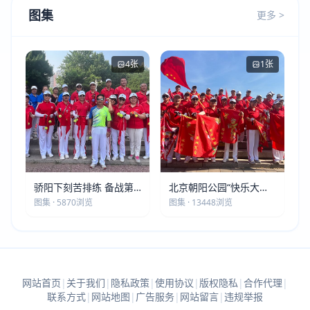
图集
更多 >
4张
1张
骄阳下刻苦排练 备战第
北京朝阳公园“快乐大本
五届莫斯科世界大健康运
营”建党105周年庆祝活动
图集 · 5870浏览
图集 · 13448浏览
动会
圆满落幕
网站首页
|
关于我们
|
隐私政策
|
使用协议
|
版权隐私
|
合作代理
|
联系方式
|
网站地图
|
广告服务
|
网站留言
|
违规举报