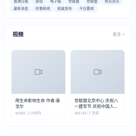
香港日报
原创
电子报
世联盟
世联盟
热点资讯
最新消息
时事新闻
权威发布
今日要闻
视频
更多 >
用生命影响生命 作者:泰
世联盟北京中心 庆祝八
戈尔
一建军节 庆祝中国人民
解放军建军99周年
468
|
2 小时内
8149
|
7 天前