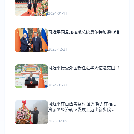
2024-01-11
习近平同尼加拉瓜总统奥尔特加通电话
2023-12-21
习近平接受外国新任驻华大使递交国书
2024-01-31
习近平在山西考察时强调 努力在推动
资源型经济转型发展上迈出新步伐 奋
力谱写三晋大地推进中国式现代化新篇
章
2025-07-09