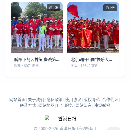
4张
1张
骄阳下刻苦排练 备战第
北京朝阳公园“快乐大本
五届莫斯科世界大健康运
营”建党105周年庆祝活动
图集 · 6071浏览
图集 · 13642浏览
动会
圆满落幕
网站首页
|
关于我们
|
隐私政策
|
使用协议
|
版权隐私
|
合作代理
|
联系方式
|
网站地图
|
广告服务
|
网站留言
|
违规举报
© 2000-2026 香港日报 版权所有 |