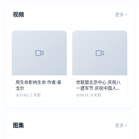
视频
更多 >
用生命影响生命 作者:泰
世联盟北京中心 庆祝八
戈尔
一建军节 庆祝中国人民
解放军建军99周年
3143
|
2 天前
9616
|
9 天前
图集
更多 >