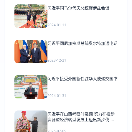
习近平同马尔代夫总统穆伊兹会谈
2024-01-11
习近平同尼加拉瓜总统奥尔特加通电话
2023-12-21
习近平接受外国新任驻华大使递交国书
2024-01-31
习近平在山西考察时强调 努力在推动
资源型经济转型发展上迈出新步伐 奋
力谱写三晋大地推进中国式现代化新篇
章
2025-07-09