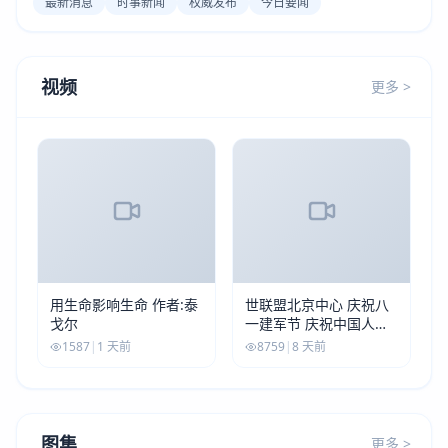
最新消息
时事新闻
权威发布
今日要闻
视频
更多 >
用生命影响生命 作者:泰
世联盟北京中心 庆祝八
戈尔
一建军节 庆祝中国人民
解放军建军99周年
1587
|
1 天前
8759
|
8 天前
图集
更多 >