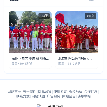
4张
1张
骄阳下刻苦排练 备战第
北京朝阳公园“快乐大本
五届莫斯科世界大健康运
营”建党105周年庆祝活动
图集 · 5948浏览
图集 · 13517浏览
动会
圆满落幕
网站首页
|
关于我们
|
隐私政策
|
使用协议
|
版权隐私
|
合作代理
|
联系方式
|
网站地图
|
广告服务
|
网站留言
|
违规举报