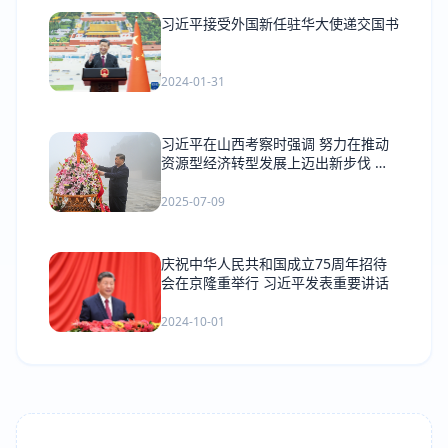
习近平接受外国新任驻华大使递交国书
2024-01-31
习近平在山西考察时强调 努力在推动
资源型经济转型发展上迈出新步伐 奋
力谱写三晋大地推进中国式现代化新篇
章
2025-07-09
庆祝中华人民共和国成立75周年招待
会在京隆重举行 习近平发表重要讲话
2024-10-01