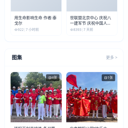
用生命影响生命 作者:泰
世联盟北京中心 庆祝八
戈尔
一建军节 庆祝中国人民
解放军建军99周年
922
|
7 小时前
8393
|
7 天前
图集
更多 >
4张
1张