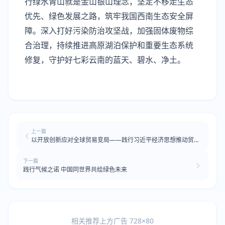
行绿水青山就是金山银山理念，坚定不移走生态
优先、绿色发展之路，筑牢我国西南生态安全屏
障。深入打好污染防治攻坚战，加强固体废物综
合治理，持续推进高原湖泊保护和重要生态系统
修复，守护好七彩云南的蓝天、碧水、净土。
上一篇
以开放创新应对全球贸易变局——践行习近平经济思想推动贸易
强国建设迈出新步伐
下一篇
践行气候之诺 中国同世界共绘绿色未来
相关推荐上方广告 728×80