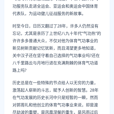
功服务队走进全运会、亚运会和奥运会中国体育
代表队，为运动健儿征战服务的新故事。
时至今日，日历又翻过了28年，许多人仍然没有
忘记，尤其是亲历了上世纪八九十年代“气功热”的
许许多多普通大众，不仅对他为体育气功事业的
新见树新贡献记忆犹新，而且渴望更多地知道，
关中汉子还在坚守着自己选择的气功事业吗?还在
八千里路云与月地行进在充满荆棘的体育气功道
路上吗?
历史总是在一些特殊的节点给人以无穷的力量，
激荡起人崭新的斗志，赋予人创新的智慧。28年
在气功发展的历史长河中只是短暂的一瞬，然而
对郭周礼和他创立的体育气功事业来说，却是渡
尽劫波的重塑，是凤凰涅槃的重生，是风雨过后