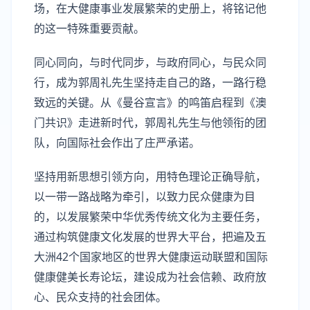
场，在大健康事业发展繁荣的史册上，将铭记他
的这一特殊重要贡献。
同心同向，与时代同步，与政府同心，与民众同
行，成为郭周礼先生坚持走自己的路，一路行稳
致远的关键。从《曼谷宣言》的鸣笛启程到《澳
门共识》走进新时代，郭周礼先生与他领衔的团
队，向国际社会作出了庄严承诺。
坚持用新思想引领方向，用特色理论正确导航，
以一带一路战略为牵引，以致力民众健康为目
的，以发展繁荣中华优秀传统文化为主要任务，
通过构筑健康文化发展的世界大平台，把遍及五
大洲42个国家地区的世界大健康运动联盟和国际
健康健美长寿论坛，建设成为社会信赖、政府放
心、民众支持的社会团体。