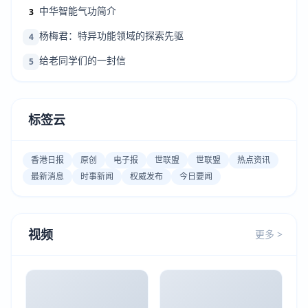
中华智能气功简介
3
杨梅君：特异功能领域的探索先驱
4
给老同学们的一封信
5
标签云
香港日报
原创
电子报
世联盟
世联盟
热点资讯
最新消息
时事新闻
权威发布
今日要闻
视频
更多 >