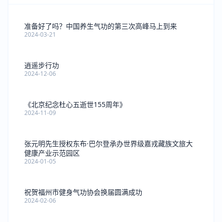
准备好了吗？中国养生气功的第三次高峰马上到来
2024-03-21
逍遥步行功
2024-12-06
《北京纪念杜心五逝世155周年》
2024-11-09
张元明先生授权东布·巴尔登承办世界级嘉戎藏族文旅大
健康产业示范园区
2024-01-05
祝贺福州市健身气功协会换届圆满成功
2024-02-06