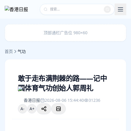
顶部通栏广告位 980×60
首页
气功
敢于走布满荆棘的路——记中
国体育气功创始人郭周礼
香港日报
2026-08-06 15:44:40
31236
A-
A+