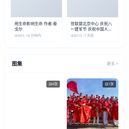
用生命影响生命 作者:泰
世联盟北京中心 庆祝八
戈尔
一建军节 庆祝中国人民
解放军建军99周年
603
|
16 分钟内
8213
|
7 天前
图集
更多 >
4张
1张