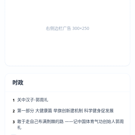
右侧边栏广告 300×250
时政
关中汉子-郭周礼
1
第一部分 大健康篇 举旗创新建机制 科学健身促发展
2
敢于走自己布满荆棘的路 ——记中国体育气功创始人郭周
3
礼