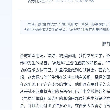
香港日报
2026-08-07 10:27:34
138299
「导读」廖 翊 袁德才台湾听众朋友，您好，我是廖翊
预测学家邵伟华先生的录音。“易经热”主要在西安的知识
廖 
台湾听众朋友，您好，我是廖翊，我们又见面了。
伟华先生的录音。“易经热”主要在西安的知识层，“
功的要求去做而已，并且尽量做到心领神会。西安的
想，这大概与他们生活在这块土地有关系。易经的
在这里流下了许许多多的传说。他们愿意用科学的
从来就不愿意将古老的东西在自已手中变成僵死的
《气功与体育》杂志社的总编辑郭周礼先生就是这
合，并且为此付出了许多心血。在西安大兴善寺《