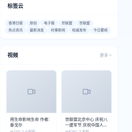
标签云
香港日报
原创
电子报
世联盟
世联盟
热点资讯
最新消息
时事新闻
权威发布
今日要闻
视频
更多 >
用生命影响生命 作者:
世联盟北京中心 庆祝八
泰戈尔
一建军节 庆祝中国人民
解放军建军99周年
743
|
2 小时前
8291
|
7 天前