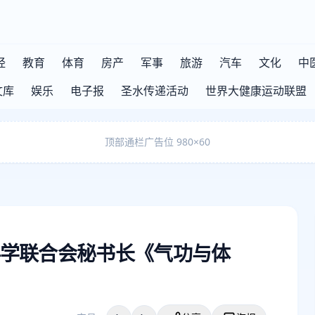
经
教育
体育
房产
军事
旅游
汽车
文化
中
文库
娱乐
电子报
圣水传递活动
世界大健康运动联盟
顶部通栏广告位 980×60
学联合会秘书长《气功与体