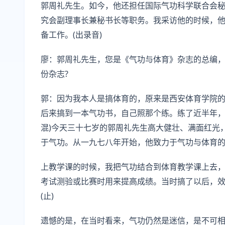
郭周礼先生。如今，他还担任国际气功科学联合会
究会副理事长兼秘书长等职务。我采访他的时候，
备工作。(出录音)
廖：郭周礼先生，您是《气功与体育》杂志的总编
份杂志?
郭：因为我本人是搞体育的，原来是西安体育学院
后来搞到一本气功书，自己照那个练。练了近半年，许多
混)今天三十七岁的郭周礼先生高大健壮、满面红光
于气功。从一九七八年开始，他致力于气功与体育的结
上教学课的时候，我把气功结合到体育教学课上去
考试测验或比赛时用来提高成绩。当时搞了以后，
(止)
遗憾的是，在当时看来，气功仍然是迷信，是不可