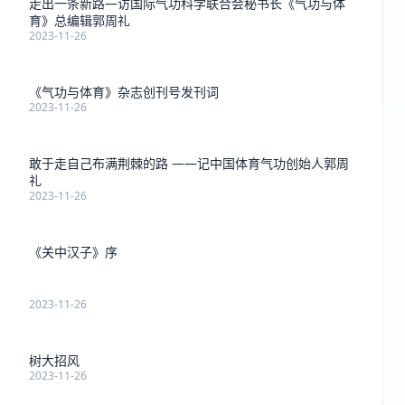
走出一条新路—访国际气功科学联合会秘书长《气功与体
育》总编辑郭周礼
2023-11-26
《气功与体育》杂志创刊号发刊词
2023-11-26
敢于走自己布满荆棘的路 ——记中国体育气功创始人郭周
礼
2023-11-26
《关中汉子》序
2023-11-26
树大招风
2023-11-26