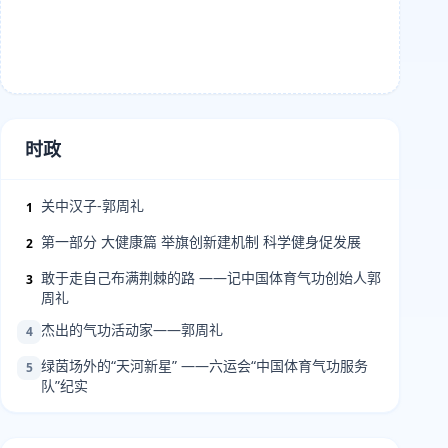
时政
关中汉子-郭周礼
1
第一部分 大健康篇 举旗创新建机制 科学健身促发展
2
敢于走自己布满荆棘的路 ——记中国体育气功创始人郭
3
周礼
杰出的气功活动家——郭周礼
4
绿茵场外的“天河新星” ——六运会“中国体育气功服务
5
队”纪实