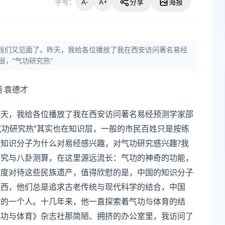
字号：
A-
A+
分享
海报
，我们又见面了。昨天，我给各位播放了我在西安访问著名易经
层，“气功研究热”
翊 袁德才
昨天，我给各位播放了我在西安访问著名易经预测学家邵
气功研究热”其实也在知识层，一般的市民百姓只是按练
知识分子为什么对易经感兴趣，对气功研究感兴趣?我
研究与八卦测算，在这里源远流长：气功的神奇的功能，
态度对待这些民族遗产，值得欣慰的是，中国的知识分子
东西，他们总是追求古老传统与现代科学的结合，中国
样的一个人。十几年来，他一直探索着气功与体育的结
气功与体育》杂志社那简陋、拥挤的办公室里，我访问了