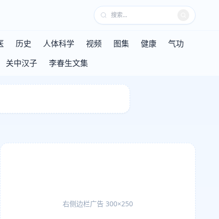
医
历史
人体科学
视频
图集
健康
气功
关中汉子
李春生文集
右侧边栏广告 300×250