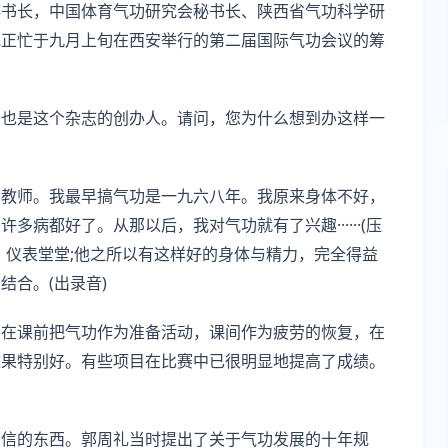
秘书长，中国体育气功研究会秘书长、陕西省气功科学研
他正忙于九月上旬在西安举行的第二届国际气功会议的筹
，也是这个杂志的创办人。请问，您为什么想到办这样一
的教师。我最早搞气功是一九六八年。我原来身体不好，
病都好了。从那以后，我对气功就有了兴趣······(压
，仪表堂堂;他之所以有这样好的身体与精力，完全得益
合。(出录音)
，在课前把气功作为准备活动，课间作为疲劳的恢复，在
效果特别好。有些项目在比赛中已很明显地提高了成绩。
相信的东西。郭周礼当时提出了关于气功发展的十年规