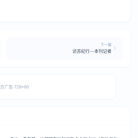
下一篇
访苏纪行---本刊记者
广告 728×80