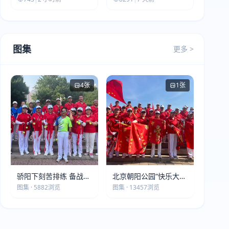
图集
更多 >
4张
1张
骄阳下刻苦排练 备战第
北京朝阳公园“快乐大本
五届莫斯科世界大健康
营”建党105周年庆祝活
图集 · 5882浏览
图集 · 13457浏览
运动会
动圆满落幕