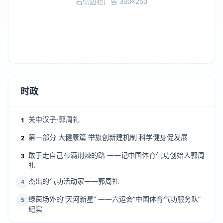
右侧边栏广告 300×250
时政
关中汉子-郭周礼
1
第一部分 大健康篇 举旗创新建机制 科学健身促发展
2
敢于走自己布满荆棘的路 ——记中国体育气功创始人郭周
3
礼
杰出的气功活动家——郭周礼
4
绿茵场外的“天河新星” ——六运会“中国体育气功服务队”
5
纪实