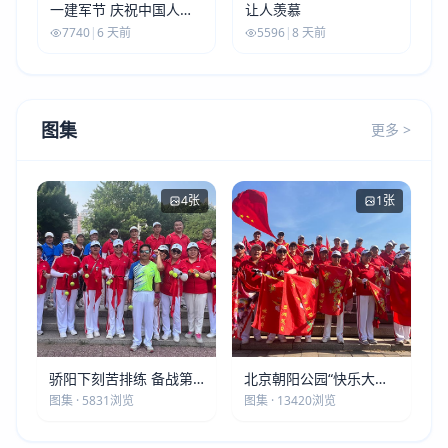
一建军节 庆祝中国人民
让人羡慕
解放军建军99周年
7740
|
6 天前
5596
|
8 天前
图集
更多 >
4张
1张
骄阳下刻苦排练 备战第
北京朝阳公园“快乐大本
五届莫斯科世界大健康运
营”建党105周年庆祝活动
图集 · 5831浏览
图集 · 13420浏览
动会
圆满落幕