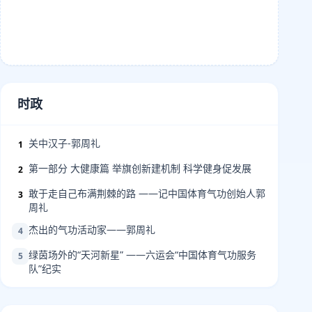
时政
关中汉子-郭周礼
1
第一部分 大健康篇 举旗创新建机制 科学健身促发展
2
敢于走自己布满荆棘的路 ——记中国体育气功创始人郭
3
周礼
杰出的气功活动家——郭周礼
4
绿茵场外的“天河新星” ——六运会“中国体育气功服务
5
队”纪实