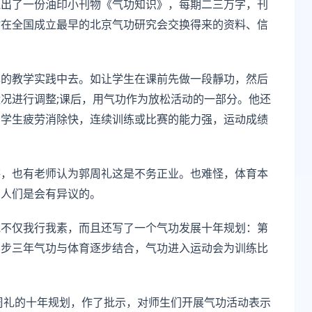
还出了一份油印小刊物《气功知识》，每期二三万字，刊
时在全国成立最早的北京气功研究会交换得来的资料、信
己的教学实践中去。如让学生在课前先做一段靜功，然后
况进行调整;课后，用气功作为放松活动的一部分。他还
的学生疲劳消除快，连续训练或比赛的能力强，运动成绩
笑，也有老师认为郭周礼这是不务正业。也难怪，体育本
，人们是会有异议的。
他不仅我行我素，而且还写了一个气功发展十年规划：第
三步三年气功与体育逐步结合，气功进入运动会为训练比
郭周礼的十年规划，作了批示，对师生们开展气功活动表示