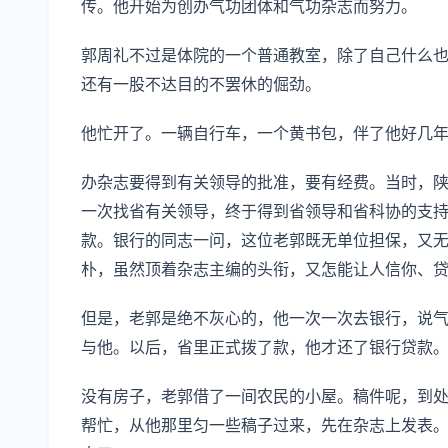
传。他开始为创办气功团体和气功杂志而努力。
郭周礼不过是体院的一个普通教室，除了自己什么
还有一股不达目的不罢休的倔劲。
他忙开了。一辆自行车，一个黄书包，伴了他好几
办杂志要得到有关领导的批准，要有经费。当时，
一次找省有关领导，终于得到省领导和省科协的支
款。银行的同志一问，这位老郭既无单位担保，又
朴，虽然顶着杂志主编的头衔，又怎能让人信你、贷
但是，老郭是绝不灰心的，他一次一次去银行，说
与他。以后，省里正式拨了款，他才还了银行贷款
没有房子，老郭借了一间农民的小屋。稿件呢，到
帮忙，从他那里匀一些稿子过来，先在杂志上发表。就