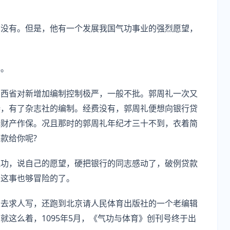
也没有。但是，他有一个发展我国气功事业的强烈愿望，
年。
陕西省对新增加编制控制极严，一般不批。郭周礼一次又
持，有了杂志社的编制。经费没有，郭周礼便想向银行贷
无财产作保。况且那时的郭周礼年纪才三十不到，衣着简
款给你呢?
气功，说自己的愿望，硬把银行的同志感动了，破例贷款
。这事也够冒险的了。
处去求人写，还跑到北京请人民体育出版社的一个老编辑
这么着，1095年5月，《气功与体育》创刊号终于出