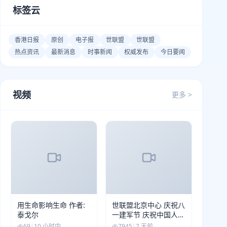
标签云
香港日报
原创
电子报
世联盟
世联盟
热点资讯
最新消息
时事新闻
权威发布
今日要闻
视频
更多 >
用生命影响生命 作者:
世联盟北京中心 庆祝八
泰戈尔
一建军节 庆祝中国人民
解放军建军99周年
69
|
10 小时内
7945
|
7 天前