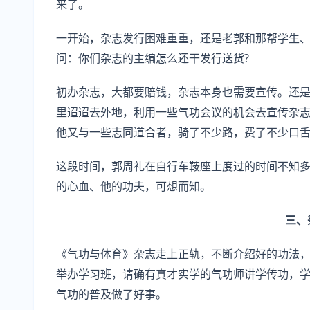
来了。
一开始，杂志发行困难重重，还是老郭和那帮学生
问：你们杂志的主编怎么还干发行送货?
初办杂志，大都要赔钱，杂志本身也需要宣传。还
里迢迢去外地，利用一些气功会议的机会去宣传杂
他又与一些志同道合者，骑了不少路，费了不少口
这段时间，郭周礼在自行车鞍座上度过的时间不知多少
的心血、他的功夫，可想而知。
三、
《气功与体育》杂志走上正轨，不断介绍好的功法
举办学习班，请确有真才实学的气功师讲学传功，
气功的普及做了好事。