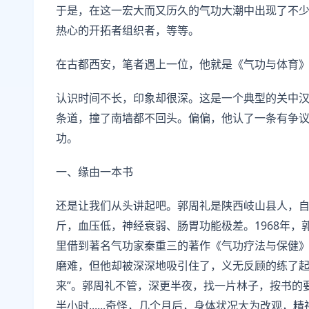
于是，在这一宏大而又历久的气功大潮中出现了不
热心的开拓者组织者，等等。
在古都西安，笔者遇上一位，他就是《气功与体育
认识时间不长，印象却很深。这是一个典型的关中
条道，撞了南墙都不回头。偏偏，他认了一条有争议的、需
功。
一、缘由一本书
还是让我们从头讲起吧。郭周礼是陕西岐山县人，自
斤，血压低，神经衰弱、肠胃功能极差。1968年，
里借到著名气功家秦重三的著作《气功疗法与保健
磨难，但他却被深深地吸引住了，义无反顾的练了起
来”。郭周礼不管，深更半夜，找一片林子，按书的
半小时......奇怪，几个月后，身体状况大为改观