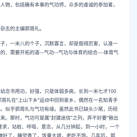
少人物，包括确有本事的气功师，众多的虔诚的参加者，
》杂志的主编郭周礼。
汉子，一米八的个子，沉默寡言，却是倔得厉害，认准一
要开拓的道---气功---气功与体育的结合----体育气
幼念书用功，好强，只是体弱多病，长到一米七才100
郭周礼在“上山下乡”运动中回到家乡，偶然在一名知青手
》。似乎郭周礼与气功有缘。虽然此书已缺头少尾，历经
来。那时，气功可是属“封建迷信”之列，弄不好要“揪出
要求，站桩、呼吸、意念，从几分钟起，到一小时，一个
，精神好了，睡觉香了，饭量大增，老吃不饱。几年后，郭