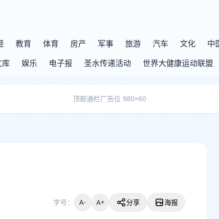
经
教育
体育
房产
军事
旅游
汽车
文化
中
文库
娱乐
电子报
圣水传递活动
世界大健康运动联盟
顶部通栏广告位 980×60
字号：
A-
A+
分享
海报