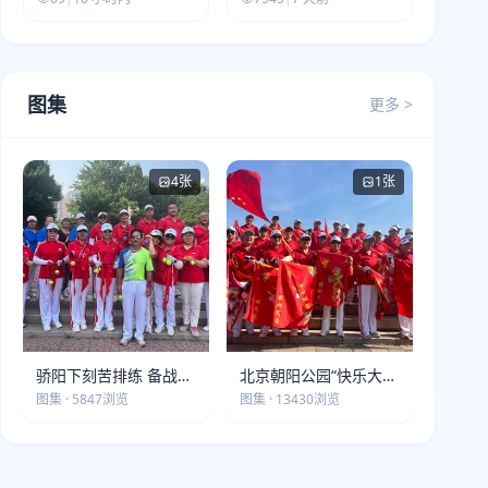
图集
更多 >
4张
1张
骄阳下刻苦排练 备战第
北京朝阳公园“快乐大本
五届莫斯科世界大健康
营”建党105周年庆祝活
图集 · 5847浏览
图集 · 13430浏览
运动会
动圆满落幕