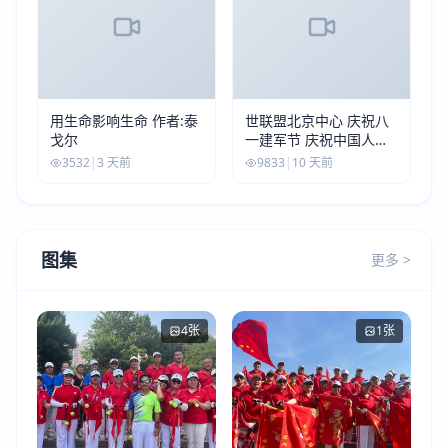
用生命影响生命 作者:泰
世联盟北京中心 庆祝八
戈尔
一建军节 庆祝中国人民
解放军建军99周年
3532
|
3 天前
9833
|
10 天前
图集
更多 >
4张
1张