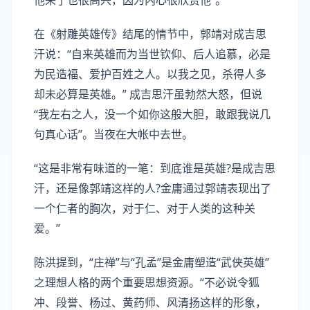
他来了也很高兴，因为内心很欣赏他”。
在《射雕英雄传》结尾的情节中，郭靖对成吉思
汗说：“自来英雄而为当世钦仰、后人追慕，必是
为民造福、爱护百姓之人。以我之见，杀得人多
却未必算是英雄。” 成吉思汗虽勃然大怒，但说
“我左右之人，没一个如你这般大胆，敢跟我说几
句真心话”。当夜在大帐中去世。
“这是非常有味道的一笔：到底谁是英雄?是成吉思
汗，还是像郭靖这样的人?金庸通过郭靖表现出了
一个仁者的胸次，对于仁、对于人类的这种关
爱。”
陈洪提到，“庄禅”与“孔孟”是金庸塑造“武侠英雄”
之理想人格的两个重要思想资源。“不必说令狐
冲、段誉、杨过、黄药师、风清扬这样的形象，