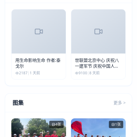
用生命影响生命 作者:泰
世联盟北京中心 庆祝八
戈尔
一建军节 庆祝中国人民
解放军建军99周年
2187
|
1 天前
9100
|
8 天前
图集
更多 >
4张
1张