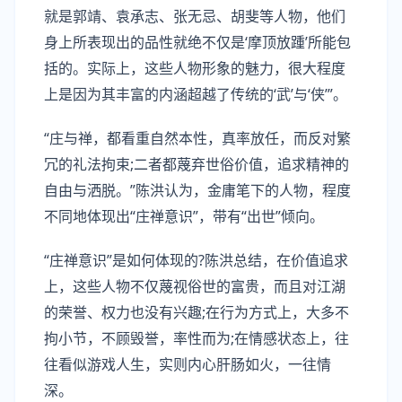
就是郭靖、袁承志、张无忌、胡斐等人物，他们
身上所表现出的品性就绝不仅是‘摩顶放踵’所能包
括的。实际上，这些人物形象的魅力，很大程度
上是因为其丰富的内涵超越了传统的‘武’与‘侠’”。
“庄与禅，都看重自然本性，真率放任，而反对繁
冗的礼法拘束;二者都蔑弃世俗价值，追求精神的
自由与洒脱。”陈洪认为，金庸笔下的人物，程度
不同地体现出“庄禅意识”，带有“出世”倾向。
“庄禅意识”是如何体现的?陈洪总结，在价值追求
上，这些人物不仅蔑视俗世的富贵，而且对江湖
的荣誉、权力也没有兴趣;在行为方式上，大多不
拘小节，不顾毁誉，率性而为;在情感状态上，往
往看似游戏人生，实则内心肝肠如火，一往情
深。