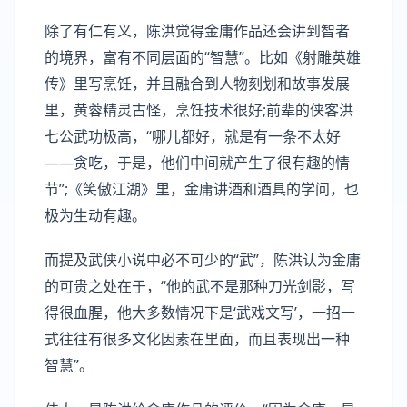
除了有仁有义，陈洪觉得金庸作品还会讲到智者
的境界，富有不同层面的“智慧”。比如《射雕英雄
传》里写烹饪，并且融合到人物刻划和故事发展
里，黄蓉精灵古怪，烹饪技术很好;前辈的侠客洪
七公武功极高，“哪儿都好，就是有一条不太好
——贪吃，于是，他们中间就产生了很有趣的情
节”;《笑傲江湖》里，金庸讲酒和酒具的学问，也
极为生动有趣。
而提及武侠小说中必不可少的“武”，陈洪认为金庸
的可贵之处在于，“他的武不是那种刀光剑影，写
得很血腥，他大多数情况下是‘武戏文写’，一招一
式往往有很多文化因素在里面，而且表现出一种
智慧”。