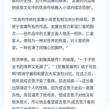
重的历史感、对传统血脉的继承，“金庸的作品是
把民族文化中的优良传统融入小说的成功范例”。
“优良的传统在金庸小说里有相当充分的体现，贯
穿于金庸所有的作品。金庸在努力彰显仁者的胸
次——他作品中的主要正面人物无一例外。仁者
爱人，表现为一种对世界的热爱，对人类的热
爱，一种充满了同情心的胸怀。”
陈洪举例，如《射雕英雄传》的结尾，“一下子把
全书的境界又拓展了”。“《射雕英雄转》结于何处
啊?郭靖守襄阳和蒙古大军激烈对抗。在这之后，
他听说成吉思汗染了重病，前去探病——这也看
出郭靖这个人的性格，因为成吉思汗此前一直要
杀他，而且逼死了他母亲，但成吉思汗对他又有
很多恩义，所以他去看望成吉思汗;成吉思汗看到