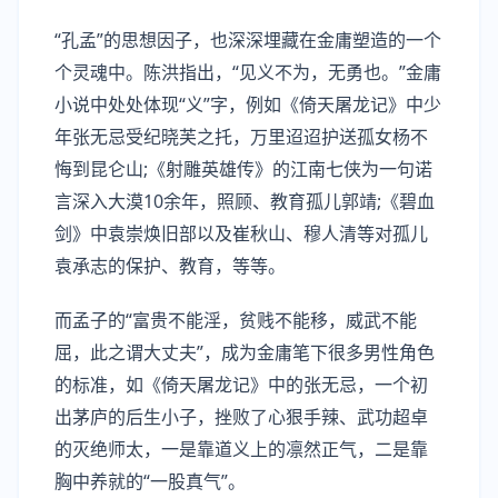
“孔孟”的思想因子，也深深埋藏在金庸塑造的一个
个灵魂中。陈洪指出，“见义不为，无勇也。”金庸
小说中处处体现“义”字，例如《倚天屠龙记》中少
年张无忌受纪晓芙之托，万里迢迢护送孤女杨不
悔到昆仑山;《射雕英雄传》的江南七侠为一句诺
言深入大漠10余年，照顾、教育孤儿郭靖;《碧血
剑》中袁崇焕旧部以及崔秋山、穆人清等对孤儿
袁承志的保护、教育，等等。
而孟子的“富贵不能淫，贫贱不能移，威武不能
屈，此之谓大丈夫”，成为金庸笔下很多男性角色
的标准，如《倚天屠龙记》中的张无忌，一个初
出茅庐的后生小子，挫败了心狠手辣、武功超卓
的灭绝师太，一是靠道义上的凛然正气，二是靠
胸中养就的“一股真气”。