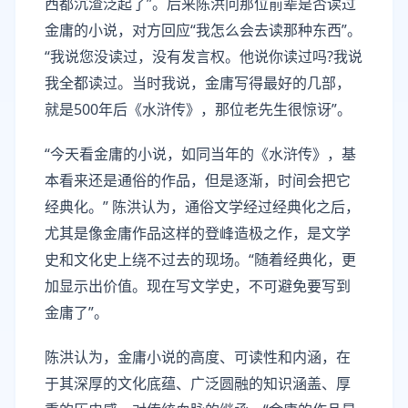
西都沉渣泛起了”。后来陈洪问那位前辈是否读过
金庸的小说，对方回应“我怎么会去读那种东西”。
“我说您没读过，没有发言权。他说你读过吗?我说
我全都读过。当时我说，金庸写得最好的几部，
就是500年后《水浒传》，那位老先生很惊讶”。
“今天看金庸的小说，如同当年的《水浒传》，基
本看来还是通俗的作品，但是逐渐，时间会把它
经典化。” 陈洪认为，通俗文学经过经典化之后，
尤其是像金庸作品这样的登峰造极之作，是文学
史和文化史上绕不过去的现场。“随着经典化，更
加显示出价值。现在写文学史，不可避免要写到
金庸了”。
陈洪认为，金庸小说的高度、可读性和内涵，在
于其深厚的文化底蕴、广泛圆融的知识涵盖、厚