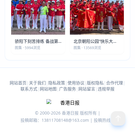
骄阳下刻苦排练 备战第
北京朝阳公园“快乐大本
五届莫斯科世界大健康运
营”建党105周年庆祝活动
图集 · 5994浏览
图集 · 13569浏览
动会
圆满落幕
网站首页
|
关于我们
|
隐私政策
|
使用协议
|
版权隐私
|
合作代理
|
联系方式
|
网站地图
|
广告服务
|
网站留言
|
违规举报
© 2000-2026 香港日报 版权所有 |
投稿邮箱：13811708148@163.com | 投稿热线：