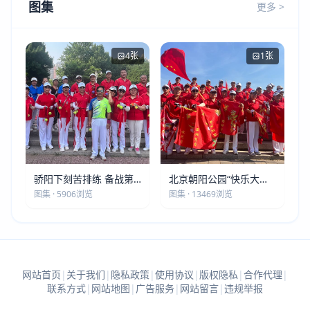
图集
更多 >
4张
1张
骄阳下刻苦排练 备战第
北京朝阳公园“快乐大本
五届莫斯科世界大健康运
营”建党105周年庆祝活动
图集 · 5906浏览
图集 · 13469浏览
动会
圆满落幕
网站首页
|
关于我们
|
隐私政策
|
使用协议
|
版权隐私
|
合作代理
|
联系方式
|
网站地图
|
广告服务
|
网站留言
|
违规举报