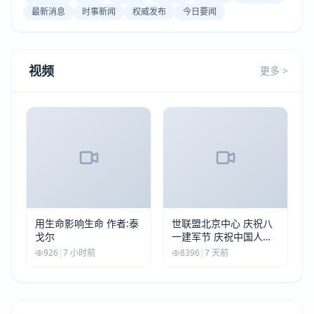
最新消息
时事新闻
权威发布
今日要闻
视频
更多 >
用生命影响生命 作者:泰
世联盟北京中心 庆祝八
戈尔
一建军节 庆祝中国人民
解放军建军99周年
926
|
7 小时前
8396
|
7 天前