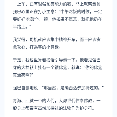
一上车，已有很强预感能力的我，马上就察觉到
强巴心里正在打小主意：“中午吃饭的时候，一定
要好好地‘敲’他一顿，他如果不愿意，就把他扔在
半路上。”
我觉得，司机就应该集中精神开车，而不应该贪
念攻心，打乘客的小算盘。
于是，我也盘算着找话引导他一下。他看见强巴
穿的大棉袄上挂有一个银佛龛，就说：“你的佛龛
真漂亮啊?”
强巴自豪地说：“那当然，是确西活佛加持过的。”
青海、西藏一带的人们，大都世代信奉佛教，一
般身上都带有高僧加持过的法物作为护身符。