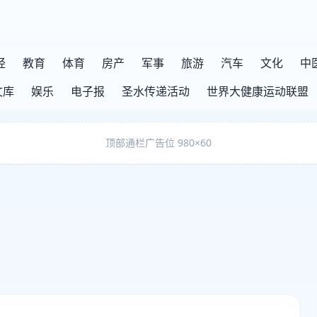
经
教育
体育
房产
军事
旅游
汽车
文化
中
文库
娱乐
电子报
圣水传递活动
世界大健康运动联盟
顶部通栏广告位 980×60