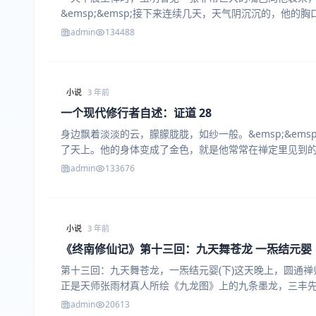
&emsp;&emsp;接下来连续几天，天气阴沉沉的，他的
admin
134488
小说
3 年前
一个现代修行者自述：证道 28
身边飘着淡淡的云，朦朦胧胧，如纱一般。&emsp;&emsp
了天上。他的身体变成了金色，就是他常常在禅定里见到的
admin
133676
小说
3 年前
《终南修仙记》第十三回：九天舞苍龙 一炁结元婴
第十三回：九天舞苍龙，一炁结元婴(下)这天晚上，圆通
正是天师张雨材真人所绘《九龙图》上的九条墨龙，三丰
admin
20613