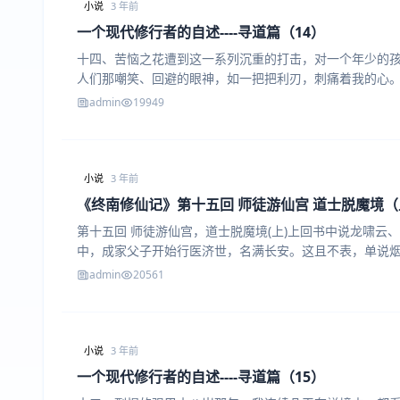
小说
3 年前
一个现代修行者的自述----寻道篇（14）
十四、苦恼之花遭到这一系列沉重的打击，对一个年少的
人们那嘲笑、回避的眼神，如一把把利刃，刺痛着我的心
admin
19949
小说
3 年前
《终南修仙记》第十五回 师徒游仙宫 道士脱魔境（
第十五回 师徒游仙宫，道士脱魔境(上)上回书中说龙啸云
中，成家父子开始行医济世，名满长安。这且不表，单说
admin
20561
小说
3 年前
一个现代修行者的自述----寻道篇（15）