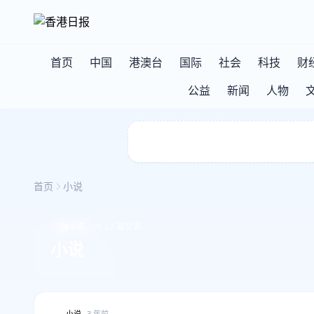
首页
中国
港澳台
国际
社会
科技
财
公益
新闻
人物
首页
小说
小说
共 52 篇文章
小说
小说
3 年前