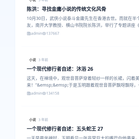
陈洪：寻找金庸小说的传统文化风骨
10月30日，武侠小说泰斗金庸先生在香港去世。而就在
友，南开大学教授、横山书院院长陈洪，举行了专题讲座
admin
137667
小说
3 年前
一个现代修行者自述：沐浴 26
这天，在禅境中，观世音菩萨穿着轻纱一样的长裙，闪着美丽的
来！”&emsp;&emsp;于是玉明跟着观世音菩萨飘呀飘
admin
134158
小说
3 年前
一个现代修行者自述：五头蛇王 27
一天早晨坐禅时，玉明看见一张非常巨大的嘴巴向他袭来