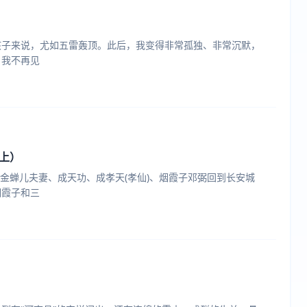
孩子来说，尤如五雷轰顶。此后，我变得非常孤独、非常沉默，
。我不再见
上）
、金蝉儿夫妻、成天功、成孝天(孝仙)、烟霞子邓弼回到长安城
烟霞子和三