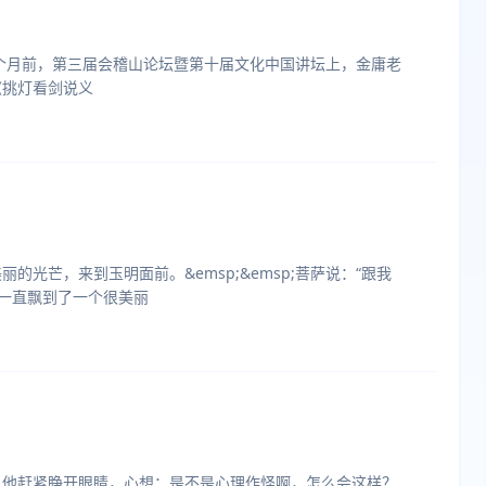
半个月前，第三届会稽山论坛暨第十届文化中国讲坛上，金庸老
《挑灯看剑说义
光芒，来到玉明面前。&emsp;&emsp;菩萨说：“跟我
呀，一直飘到了一个很美丽
，他赶紧睁开眼睛，心想：是不是心理作怪啊，怎么会这样？