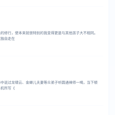
殊的修行，使本来就很特别的我变得更是与其他孩子大不相同。
我独自走在
书中说过龙啸云、金蝉儿夫妻等众弟子听圆通禅师一喝，当下顿
处机所写《