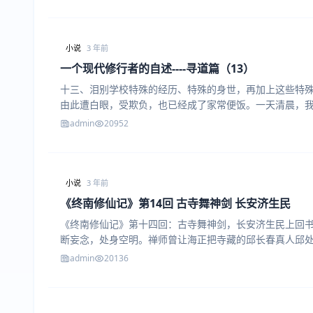
小说
3 年前
一个现代修行者的自述----寻道篇（13）
十三、泪别学校特殊的经历、特殊的身世，再加上这些特
由此遭白眼，受欺负，也已经成了家常便饭。一天清晨，
admin
20952
小说
3 年前
《终南修仙记》第14回 古寺舞神剑 长安济生民
《终南修仙记》第十四回：古寺舞神剑，长安济生民上回
断妄念，处身空明。禅师曾让海正把寺藏的邱长春真人邱
admin
20136