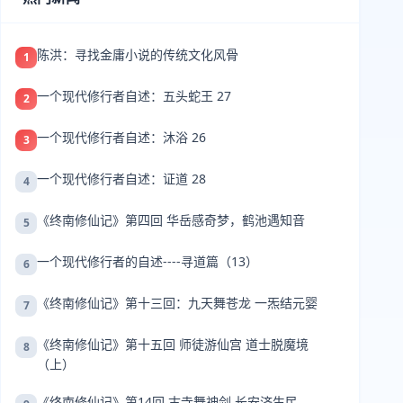
陈洪：寻找金庸小说的传统文化风骨
1
一个现代修行者自述：五头蛇王 27
2
一个现代修行者自述：沐浴 26
3
一个现代修行者自述：证道 28
4
《终南修仙记》第四回 华岳感奇梦，鹤池遇知音
5
一个现代修行者的自述----寻道篇（13）
6
《终南修仙记》第十三回：九天舞苍龙 一炁结元婴
7
《终南修仙记》第十五回 师徒游仙宫 道士脱魔境
8
（上）
《终南修仙记》第14回 古寺舞神剑 长安济生民