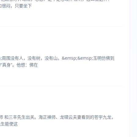
胸口很闷，只要坐下
;周围没有人，没有树，没有山。&emsp;&emsp;玉明仿佛到
“真身”。他想：佛在
禅师 和三丰先生出关。海正禅师、龙啸云夫妻看到的苍宇九龙，
先生能使这