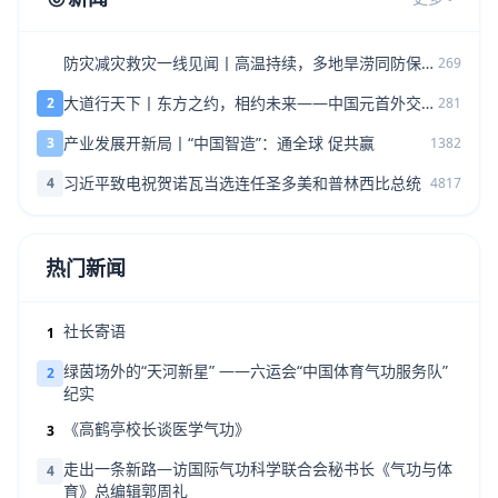
防灾减灾救灾一线见闻丨高温持续，多地旱涝同防保民
1
269
生
大道行天下丨东方之约，相约未来——中国元首外交的
2
281
世界情怀与大国气派
产业发展开新局丨“中国智造”：通全球 促共赢
3
1382
习近平致电祝贺诺瓦当选连任圣多美和普林西比总统
4
4817
热门新闻
社长寄语
1
绿茵场外的“天河新星” ——六运会“中国体育气功服务队”
2
纪实
《高鹤亭校长谈医学气功》
3
走出一条新路—访国际气功科学联合会秘书长《气功与体
4
育》总编辑郭周礼