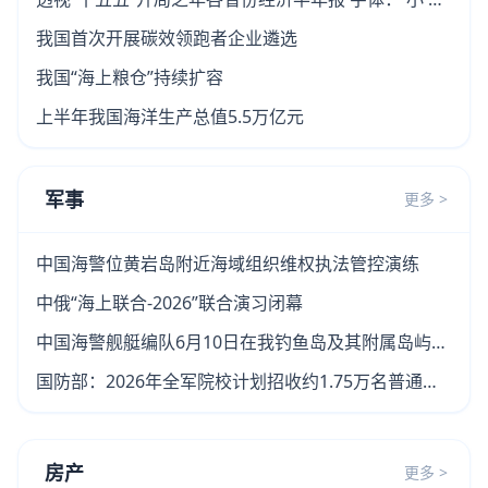
大 分享到：
我国首次开展碳效领跑者企业遴选
我国“海上粮仓”持续扩容
上半年我国海洋生产总值5.5万亿元
军事
更多 >
中国海警位黄岩岛附近海域组织维权执法管控演练
中俄“海上联合-2026”联合演习闭幕
中国海警舰艇编队6月10日在我钓鱼岛及其附属岛屿领
海维权巡航
国防部：2026年全军院校计划招收约1.75万名普通高
中毕业生
房产
更多 >