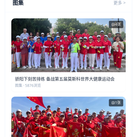
图集
更多 >
4张
骄阳下刻苦排练 备战第五届莫斯科世界大健康运动会
图集 · 5876浏览
1张