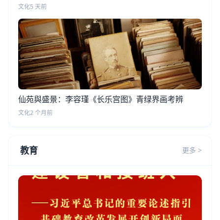
文化
5 天前
仙苑與盛景：李容瑾《长乐宫图》青绿界画考辨
文化
2 个月前
教育
更多 >