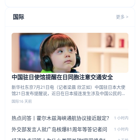
国际
更多 >
中国驻日使馆提醒在日同胞注意交通安全
新华社东京7月21日电（记者梁晨 欣芷如）中国驻日本大使
馆21日发布提醒说，近日在日本接连发生涉及中国公民的严
重交通事故，在日同胞应提高防范意识，注意交通安全。
国际
16 天前
热点问答丨霍尔木兹海峡通航协议接近敲定？
1 小时内
外交部发言人就广岛核爆81周年等答记者问
1 小时内