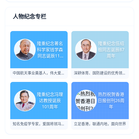
人物纪念专栏
隆重纪念著名
隆重纪念伍绍
科学家钱学森
祖同志诞辰87
同志诞辰115
周年
周年
中国航天事业奠基人，伟大爱国
深耕体育、国防建设的优秀领导
科学家
干部
隆重纪念冯理
热烈祝贺香港
达教授诞辰
日报创刊26周
101周年
年
知名免疫学专家，爱国将领冯玉
立足香港，联通内地，面向世界
祥之女