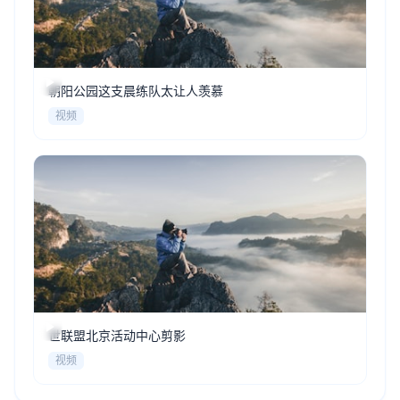
朝阳公园这支晨练队太让人羡慕
视频
世联盟北京活动中心剪影
视频