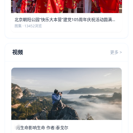
北京朝阳公园“快乐大本营”建党105周年庆祝活动圆满落
幕
图集 · 13452浏览
视频
更多 >
用生命影响生命 作者:泰戈尔