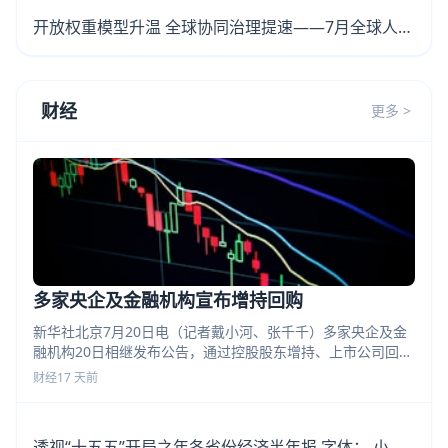
开放权重模型升温 全球协同治理提速——7月全球人工
智能发展盘点
财经
更多 >
多家央企及金融机构宣布增持回购
新华社北京7月20日电（记者戴小河、张千千）多家央企及金
融机构20日相继发布公告，通过控股股东增持、上市公司回
购、加大投资力度等方式，向市场传递积极信号。
财经
17 天前
透视“十五五”开局之年各省份经济半年报 字体： 小 中